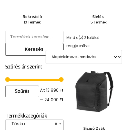
Rekreáció
Síelés
13 Termék
15 Termék
Mind a(z) 2 találat
megjelenítve
Keresés
Szűrés ár szerint
Ár:
13 990 Ft
Szűrés
—
24 000 Ft
Termékkategóriák
Táska
×
Sícipő Zsák