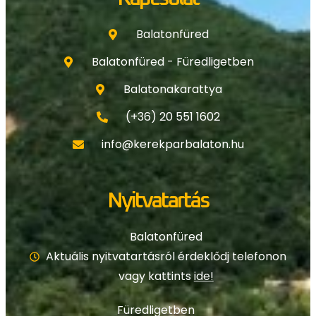
Balatonfüred
Balatonfüred - Füredligetben
Balatonakarattya
(+36) 20 551 1602
info@kerekparbalaton.hu
Nyitvatartás
Balatonfüred
Aktuális nyitvatartásról érdeklődj telefonon
vagy kattints
ide!
Füredligetben