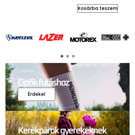
Kosárba teszem
Cipők futáshoz
Érdekel
Kerékpárok gyerekeknek