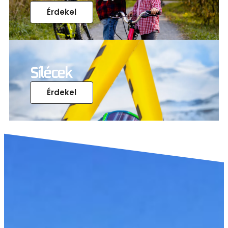
Érdekel
Sílécek
Érdekel