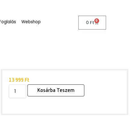
0
Foglalás
Webshop
0
Ft
13 999
Ft
Kosárba Teszem