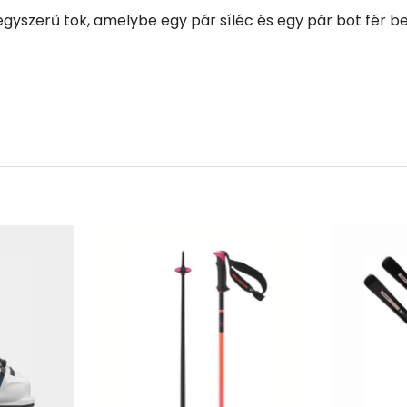
egyszerű tok, amelybe egy pár síléc és egy pár bot fér be