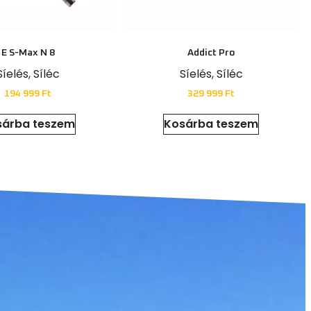
E S-Max N 8
Addict Pro
Síelés
,
Síléc
Síelés
,
Síléc
194 999
Ft
329 999
Ft
sárba teszem
Kosárba teszem