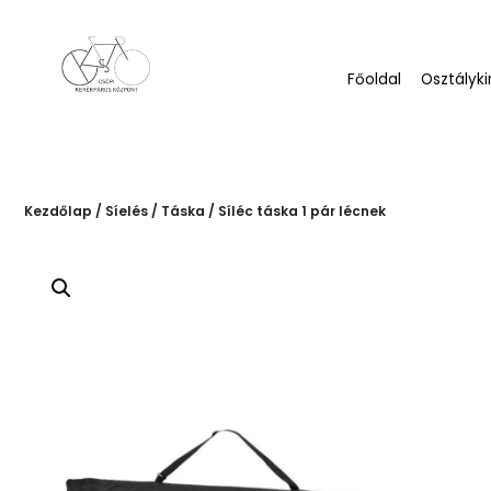
Főoldal
Osztályki
Kezdőlap
/
Síelés
/
Táska
/ Síléc táska 1 pár lécnek