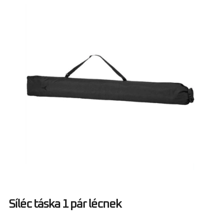
Síléc táska 1 pár lécnek