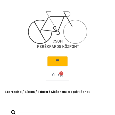
0
0
Ft
Startseite
/
Síelés
/
Táska
/ Síléc táska 1 pár lécnek