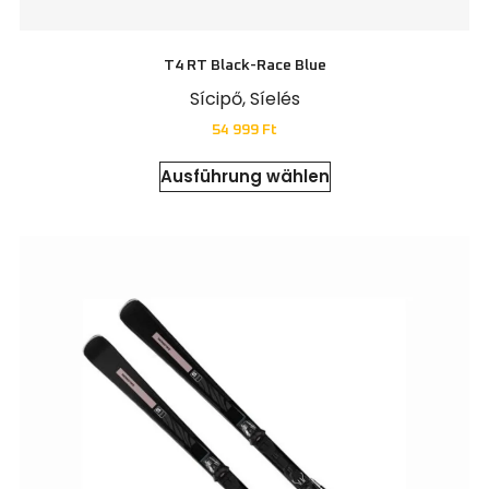
T4 RT Black-Race Blue
Sícipő
,
Síelés
54 999
Ft
Ausführung wählen