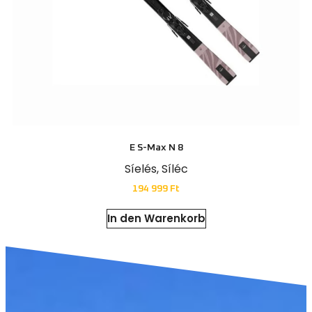
E S-Max N 8
Síelés
,
Síléc
194 999
Ft
In den Warenkorb