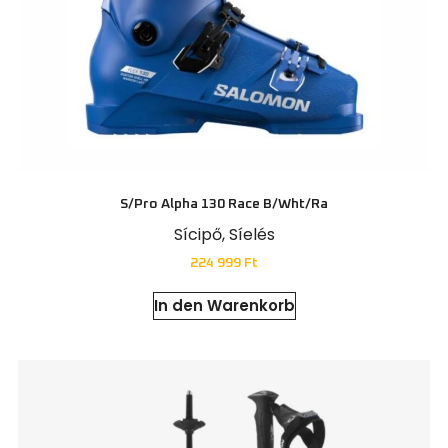
S/Pro Alpha 130 Race B/Wht/Ra
Sícipő
,
Síelés
224 999
Ft
In den Warenkorb