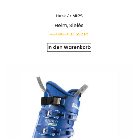
Husk Jr MIPS
Helm
,
Síelés
41 990
Ft
33 592
Ft
In den Warenkorb