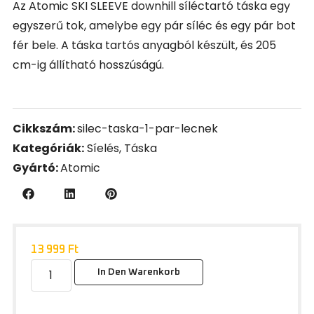
Az Atomic SKI SLEEVE downhill síléctartó táska egy
egyszerű tok, amelybe egy pár síléc és egy pár bot
fér bele. A táska tartós anyagból készült, és 205
cm-ig állítható hosszúságú.
Cikkszám:
silec-taska-1-par-lecnek
Kategóriák:
Síelés
,
Táska
Gyártó:
Atomic
13 999
Ft
In Den Warenkorb