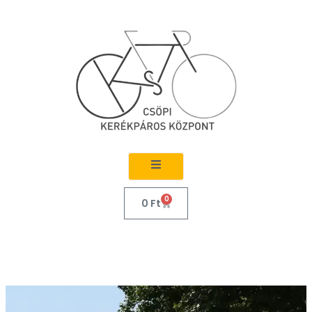
0
0
Ft