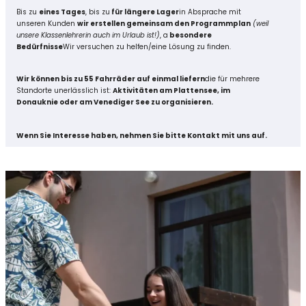
Bis zu
eines Tages
, bis zu
für längere Lager
in Absprache mit
unseren Kunden
wir erstellen gemeinsam den Programmplan
(weil
unsere Klassenlehrerin auch im Urlaub ist!)
, a
besondere
Bedürfnisse
Wir versuchen zu helfen/eine Lösung zu finden.
Wir können bis zu 55 Fahrräder auf einmal liefern
die für mehrere
Standorte unerlässlich ist:
Aktivitäten am Plattensee, im
Donauknie oder am Venediger See zu organisieren.
Wenn Sie Interesse haben, nehmen Sie bitte Kontakt mit uns auf.
Stöbern Sie in unseren Tourenangeboten und
kontaktieren Sie das Csöpi Cycling Centre
direkt
per E-Mail
und per Telefon.
Kontakt