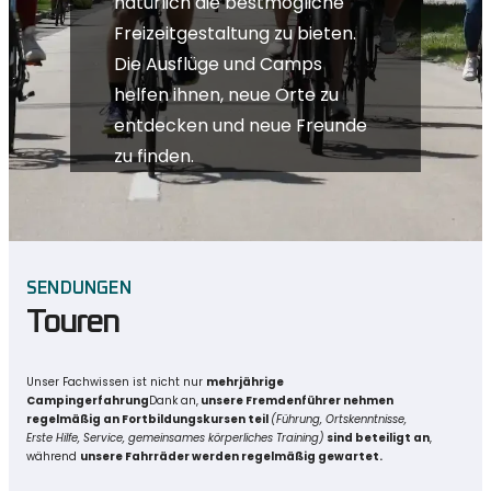
natürlich die bestmögliche
Freizeitgestaltung zu bieten.
Die Ausflüge und Camps
helfen ihnen, neue Orte zu
entdecken und neue Freunde
zu finden.
SENDUNGEN
Touren
Unser Fachwissen ist nicht nur
mehrjährige
Campingerfahrung
Dank an,
unsere Fremdenführer nehmen
regelmäßig an Fortbildungskursen teil
(Führung, Ortskenntnisse,
Erste Hilfe, Service, gemeinsames körperliches Training)
sind beteiligt an
,
während
unsere Fahrräder werden regelmäßig gewartet.