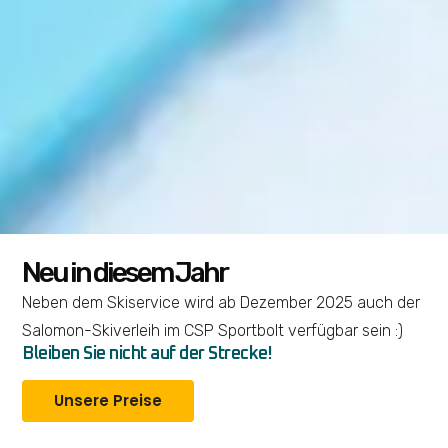
Rebi
Neu in diesem Jahr
Neben dem Skiservice wird ab Dezember 2025 auch der
Salomon-Skiverleih im CSP Sportbolt verfügbar sein :)
Bleiben Sie nicht auf der Strecke!
Unsere Preise