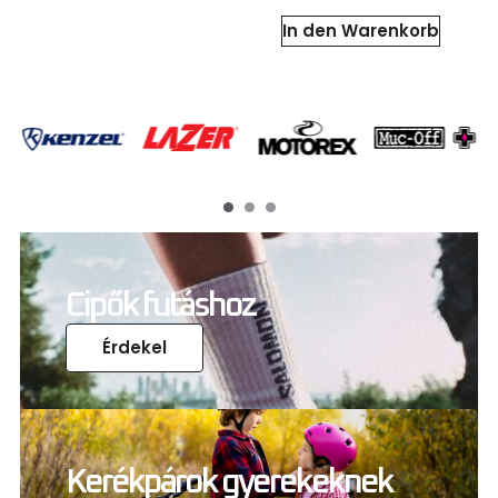
In den Warenkorb
Cipők futáshoz
Érdekel
Kerékpárok gyerekeknek