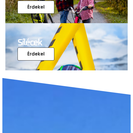
Érdekel
Sílécek
Érdekel