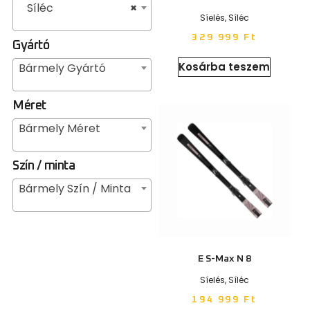
Síléc
×
Síelés
,
Síléc
329 999
Ft
Gyártó
Kosárba teszem
Bármely Gyártó
Méret
Bármely Méret
Szín / minta
Bármely Szín / Minta
E S-Max N 8
Síelés
,
Síléc
194 999
Ft