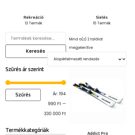
Rekreáció
Síelés
13 Termék
15 Termék
Mind a(z) 2 találat
megjelenítve
Keresés
Szűrés ár szerint
Ár:
194
Szűrés
990 Ft
—
330 000 Ft
Termékkategóriák
Addict Pro