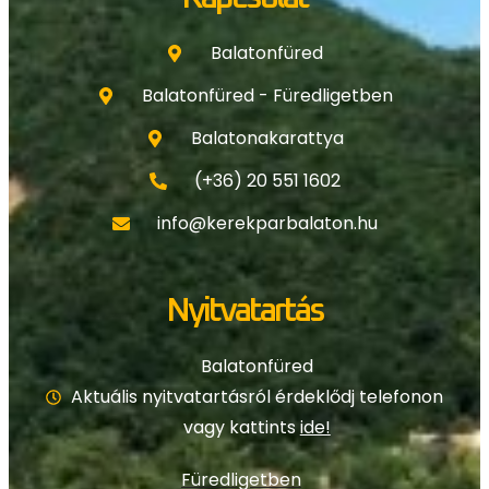
Balatonfüred
Balatonfüred - Füredligetben
Balatonakarattya
(+36) 20 551 1602
info@kerekparbalaton.hu
Nyitvatartás
Balatonfüred
Aktuális nyitvatartásról érdeklődj telefonon
vagy kattints
ide!
Füredligetben