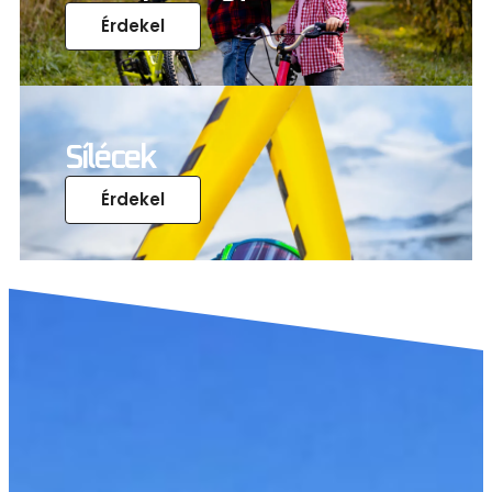
Érdekel
Sílécek
Érdekel