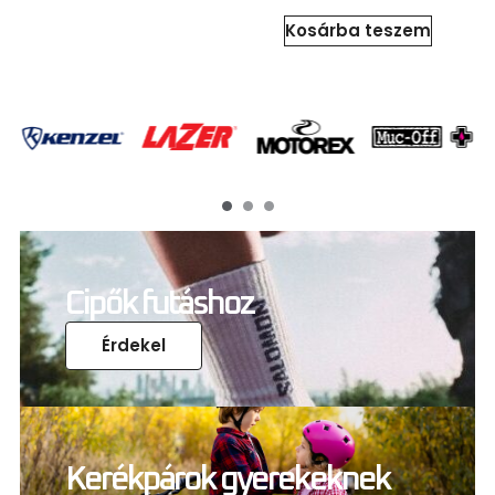
Kosárba teszem
Cipők futáshoz
Érdekel
Kerékpárok gyerekeknek