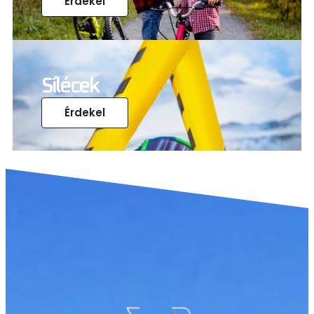
Érdekel
Sílécek
Érdekel