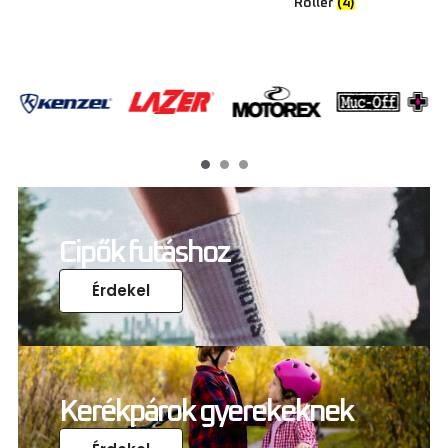
Roller
(4)
Cipők futáshoz
Érdekel
Kerékpárok gyerekeknek