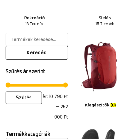
Rekreáció
Síelés
13 Termék
15 Termék
Keresés
Szűrés ár szerint
Ár:
10 790 Ft
Szűrés
Kiegészítők
(8)
—
252
000 Ft
Termékkategóriák