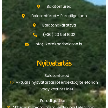
Balatonfüred
Balatonfüred - Füredligetben
Balatonakarattya
(+36) 20 551 1602
info@kerekparbalaton.hu
Nyitvatartás
Balatonfüred
Aktuális nyitvatartásról érdeklődj telefonon
vagy kattints
ide!
Füredligetben
Aktuális nyitvatartásról érdeklődj telefonon