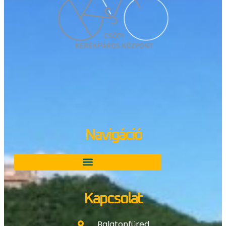
Navigáció
Kapcsolat
Balatonfüred