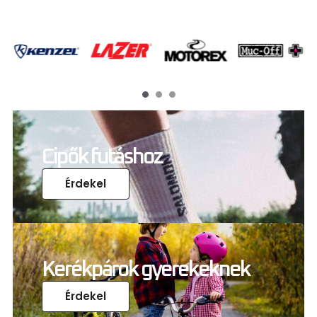
Cipők futáshoz
Érdekel
Kerékpárok gyerekeknek
Érdekel