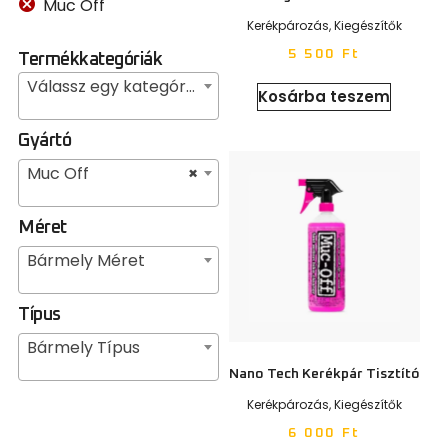
Muc Off
Kerékpározás
,
Kiegészítők
5 500
Ft
Termékkategóriák
Válassz egy kategóriát
Kosárba teszem
Gyártó
Muc Off
×
Méret
Bármely Méret
Típus
Bármely Típus
Nano Tech Kerékpár Tisztító
Kerékpározás
,
Kiegészítők
6 000
Ft