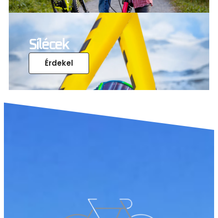
Sílécek
Érdekel