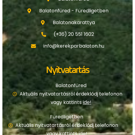
Balatonfüred - Füredligetben
Balatonakarattya
(+36) 20 551 1602
info@kerekparbalaton.hu
Nyitvatartás
Balatonfüred
Aktuális nyitvatartásról érdeklődj telefonon
vagy kattints
ide!
Füredligetben
Aktuális nyitvatartásról érdeklődj telefonon
vagy kattints
ide!