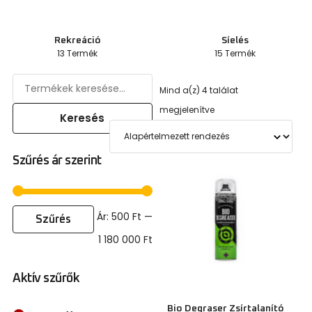
Rekreáció
Síelés
13 Termék
15 Termék
Mind a(z) 4 találat
megjelenítve
Keresés
Szűrés ár szerint
Ár:
500 Ft
—
Szűrés
1 180 000 Ft
Aktív szűrők
Bio Degraser Zsírtalanító