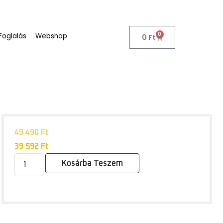
0
Foglalás
Webshop
0
Ft
49 490
Ft
39 592
Ft
Kosárba Teszem