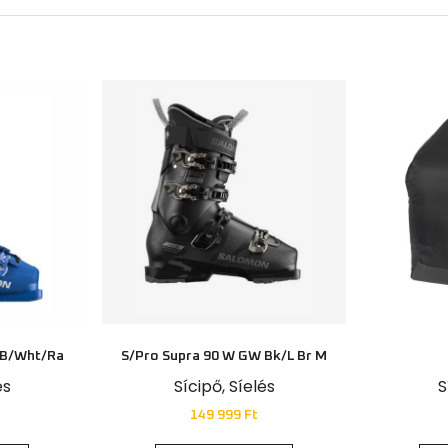
 B/Wht/Ra
S/Pro Supra 90 W GW Bk/L Br M
és
Sícipő
,
Síelés
S
149 999
Ft