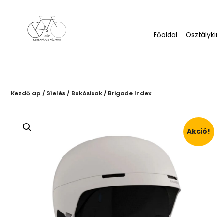
Főoldal
Osztályki
Kezdőlap
/
Síelés
/
Bukósisak
/ Brigade Index
Akció!