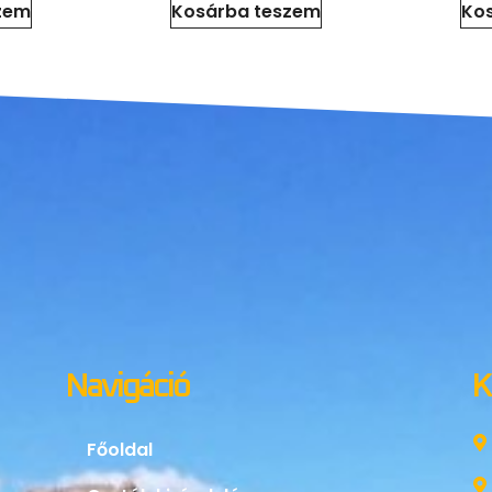
zem
Kosárba teszem
Ko
Navigáció
K
Főoldal
Osztálykirándulás