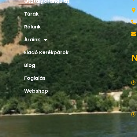
Túrák
Rólunk
Áraink
Eladó Kerékpárok
N
Blog
Foglalás
Webshop