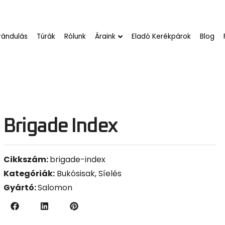
rándulás
Túrák
Rólunk
Áraink
Eladó Kerékpárok
Blog
Brigade Index
Cikkszám:
brigade-index
Kategóriák:
Bukósisak
,
Síelés
Gyártó:
Salomon