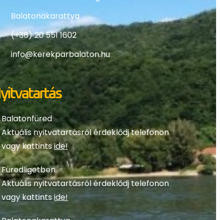
Balatonakarattya
(+36) 20 551 1602
info@kerekparbalaton.hu
yitvatartás
Balatonfüred
Aktuális nyitvatartásról érdeklődj telefonon
vagy kattints
ide!
Füredligetben
Aktuális nyitvatartásról érdeklődj telefonon
vagy kattints
ide!
Balatonakarattya