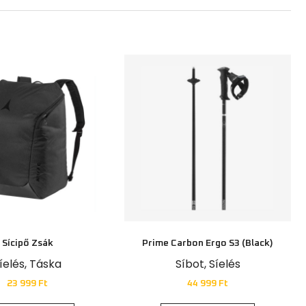
Sícipő Zsák
Prime Carbon Ergo S3 (black)
íelés
,
Táska
Síbot
,
Síelés
23 999
Ft
44 999
Ft