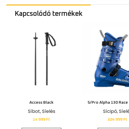
Kapcsolódó termékek
Access Black
S/Pro Alpha 130 Race
Síbot
,
Síelés
Sícipő
,
Síel
14 999
Ft
224 999
Ft