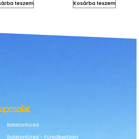
sárba teszem
Kosárba teszem
apcsolat
Balatonfüred
Balatonfüred - Füredligetben