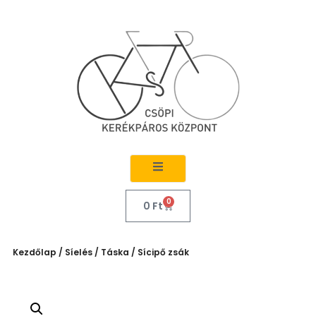
0
0
Ft
Kezdőlap
/
Síelés
/
Táska
/ Sícipő zsák