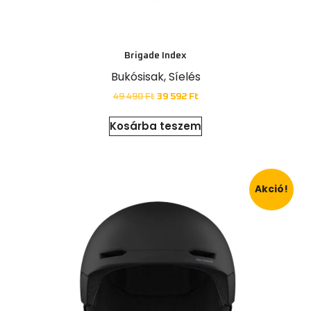
Brigade Index
Bukósisak
,
Síelés
49 490
Ft
39 592
Ft
Kosárba teszem
Akció!