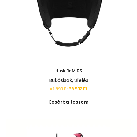
Husk Jr MIPS
Bukósisak
,
Síelés
41 990
Ft
33 592
Ft
Kosárba teszem