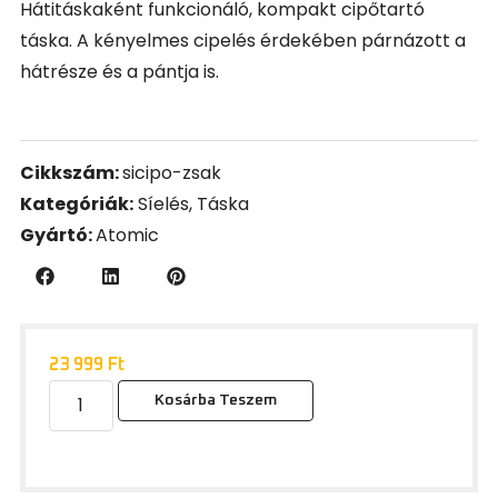
Hátitáskaként funkcionáló, kompakt cipőtartó
táska. A kényelmes cipelés érdekében párnázott a
hátrésze és a pántja is.
Cikkszám:
sicipo-zsak
Kategóriák:
Síelés
,
Táska
Gyártó:
Atomic
23 999
Ft
Kosárba Teszem