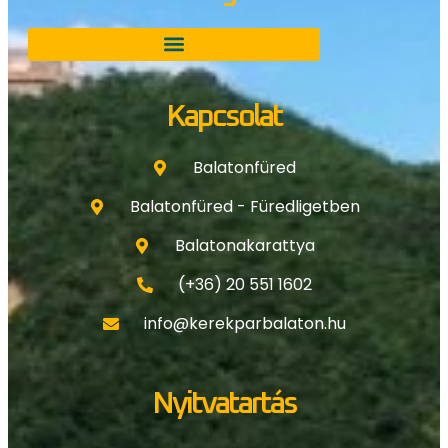
Kapcsolat
Balatonfüred
Balatonfüred - Füredligetben
Balatonakarattya
(+36) 20 551 1602
info@kerekparbalaton.hu
Nyitvatartás