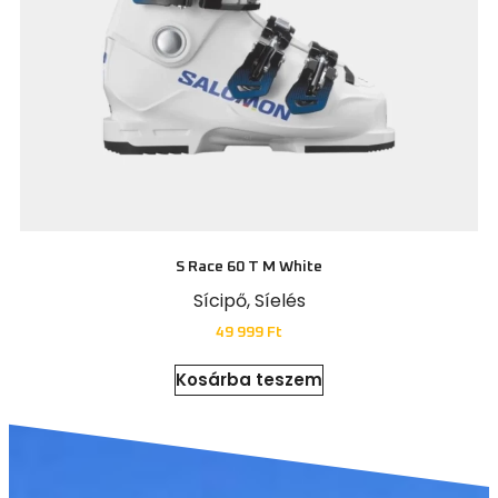
S Race 60 T M White
Sícipő
,
Síelés
49 999
Ft
Kosárba teszem