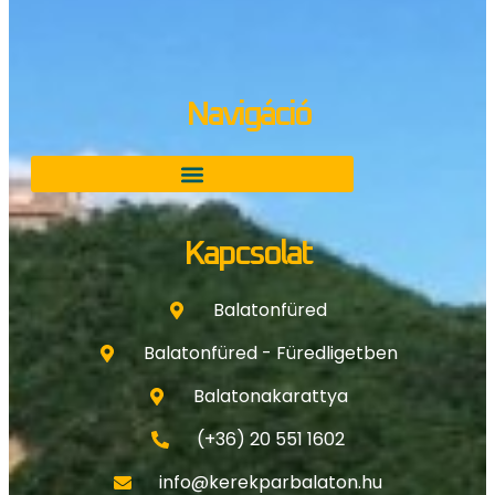
Navigáció
Kapcsolat
Balatonfüred
Balatonfüred - Füredligetben
Balatonakarattya
(+36) 20 551 1602
info@kerekparbalaton.hu