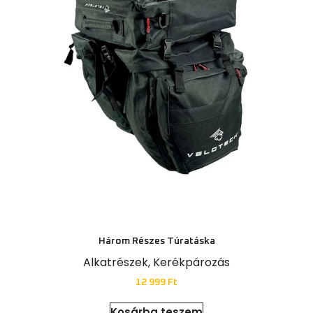
Három Részes Túratáska
Alkatrészek
,
Kerékpározás
12 999
Ft
Kosárba teszem