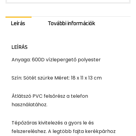
Leírás
További információk
LEÍRÁS
Anyaga: 600D vízlepergető polyester
Szín: Sötét szürke Méret: 18 x 11 x 13 cm
Átlátszó PVC felsőrész a telefon
használatához.
Tépőzáras kivitelezés a gyors le és
felszereléshez. A legtöbb fajta kerékpárhoz