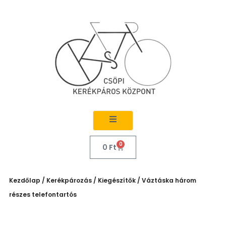
0
0
Ft
Kezdőlap
/
Kerékpározás
/
Kiegészítők
/ Váztáska három
részes telefontartós