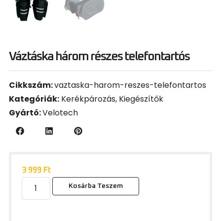
Váztáska három részes telefontartós
Cikkszám:
vaztaska-harom-reszes-telefontartos
Kategóriák:
Kerékpározás
,
Kiegészítők
Gyártó:
Velotech
3 999
Ft
Kosárba Teszem