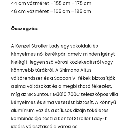
44 cm vázméret – 155 cm – 175 cm
48 cm vázméret – 165 cm – 185 cm
Összegzés:
A Kenzel Stroller Lady egy sokoldalú és
kényelmes női kerékpár, amely minden igényt
kielégít, legyen szó városi közlekedésről vagy
könnyebb túrákról. A Shimano Altus
váltórendszer és a Saccon V-fékek biztosítják
a sima váltásokat és a megbízható fékezést,
míg az SR Suntour M3010 700C teleszkópos villa
kényelmes és sima vezetést biztosít. A könnyű
alumínium váz és a stílusos dizájn tökéletes
kombinációja teszi a Kenzel Stroller Lady-t
ideális választássá a városi és