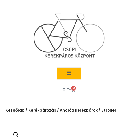
0
0
Ft
Kezdőlap
/
Kerékpározás
/
Analóg kerékpárok
/ Stroller