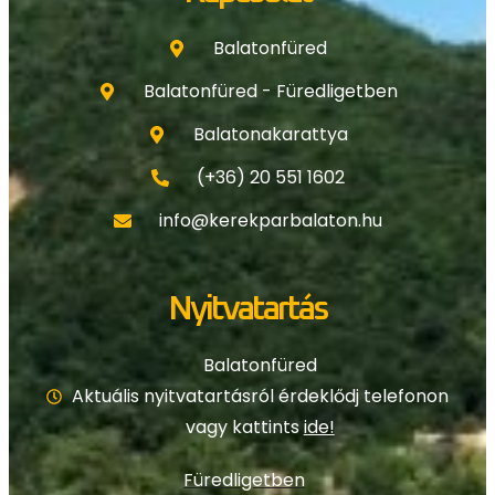
Balatonfüred
Balatonfüred - Füredligetben
Balatonakarattya
(+36) 20 551 1602
info@kerekparbalaton.hu
Nyitvatartás
Balatonfüred
Aktuális nyitvatartásról érdeklődj telefonon
vagy kattints
ide!
Füredligetben