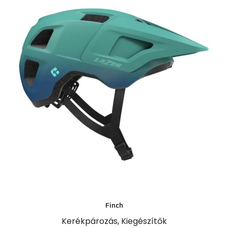
Idei újdonság
Síszerviz mellett 2025 decemberétől Salomon
síkölcsönzési lehetőség a CSP Sportboltban :)
Ne maradj le!
Áraink
Finch
Kerékpározás
,
Kiegészítők