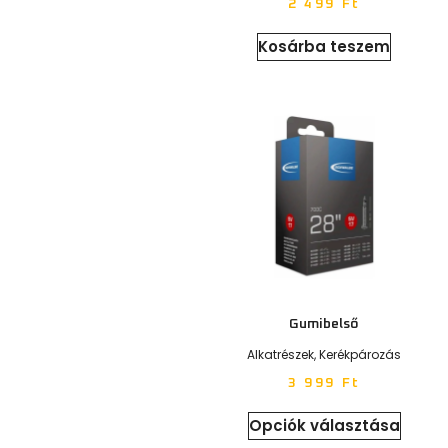
2 499
Ft
Kosárba teszem
Gumibelső
Alkatrészek
,
Kerékpározás
3 999
Ft
Opciók választása