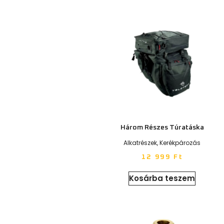
Három Részes Túratáska
Alkatrészek
,
Kerékpározás
12 999
Ft
Kosárba teszem