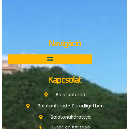
Navigáció
Kapcsolat
Balatonfüred
Balatonfüred - Füredligetben
Balatonakarattya
(+36) 20 551 1602