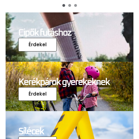
Cipők futáshoz
Érdekel
Kerékpárok gyerekeknek
Érdekel
Sílécek