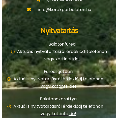
info@kerekparbalaton.hu
Nyitvatartás
Balatonfüred
Aktuális nyitvatartásról érdeklődj telefonon
vagy kattints
ide!
Füredligetben
Aktuális nyitvatartásról érdeklődj telefonon
vagy kattints
ide!
Balatonakarattya
Aktuális nyitvatartásról érdeklődj telefonon
vagy kattints
ide!