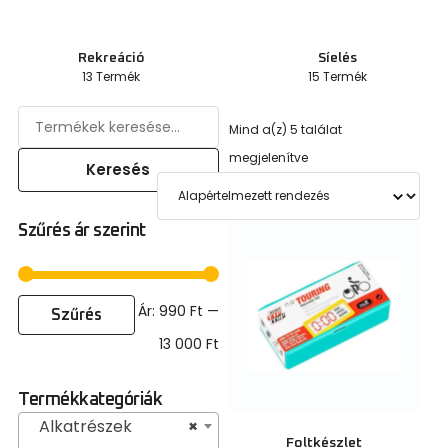
Rekreáció
Síelés
13 Termék
15 Termék
Mind a(z) 5 találat
megjelenítve
Keresés
Szűrés ár szerint
Ár:
990 Ft
—
Szűrés
13 000 Ft
Termékkategóriák
Alkatrészek
×
Foltkészlet