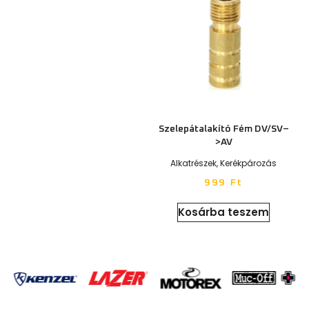
Szelepátalakító Fém DV/SV–
>AV
Alkatrészek
,
Kerékpározás
999
Ft
Kosárba teszem