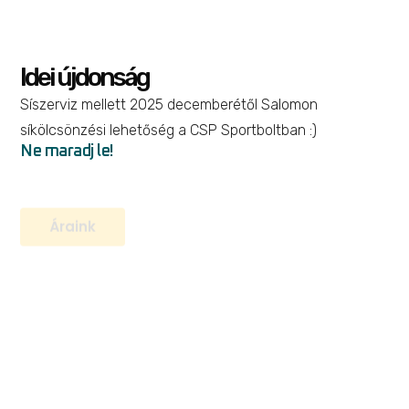
Idei újdonság
Dzseki Beaufort Wind Breaker
Síszerviz mellett 2025 decemberétől Salomon
Kerékpározás
,
Kiegészítők
síkölcsönzési lehetőség a CSP Sportboltban :)
38 999
Ft
33 149
Ft
Ne maradj le!
Opciók választása
Áraink