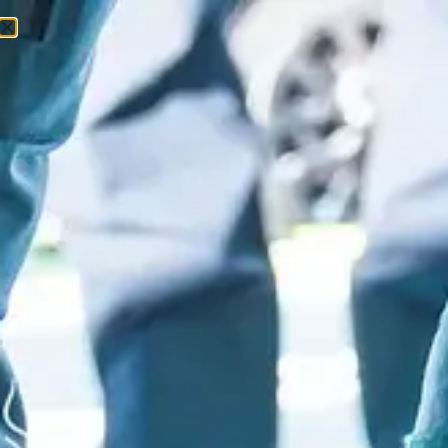
0
0
Ft
Kezdőlap
/
Kerékpározás
/
Elektromos kerékpárok
/ Garanciális
üzembe helyezés – e-bike