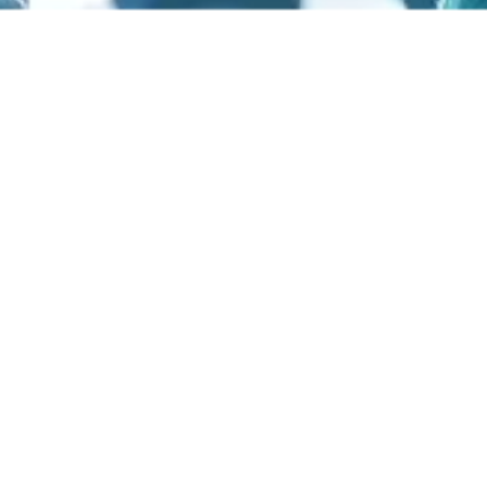
Garanciális üzembe helyezés – e-bike
Az e-bikeok vásárlása esetén + 40.000,- garanciális
üzembe helyezés, mely tartalmazza fél éven belül
esedékes első kis szerviz árát (állapotfelmérés,
fékek, váltók beállítása, csapágyak ellenőrzése)