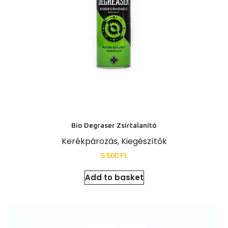
Bio Degraser Zsírtalanító
Kerékpározás
,
Kiegészítők
5 500
Ft
Add to basket