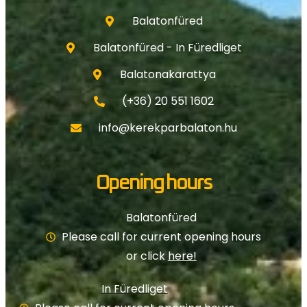
Balatonfüred
Balatonfüred - In Füredliget
Balatonakarattya
(+36) 20 551 1602
info@kerekparbalaton.hu
Opening hours
Balatonfüred
Please call for current opening hours
or click
here!
In Füredliget