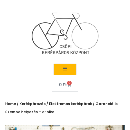
0
0
Ft
Home
/
Kerékpározás
/
Elektromos kerékpárok
/ Garanciális
üzembe helyezés – e-bike