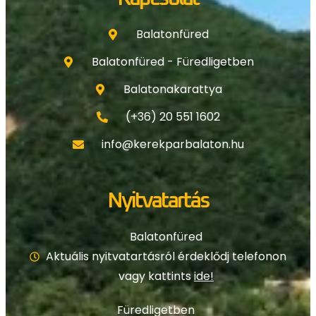
Balatonfüred
Balatonfüred - Füredligetben
Balatonakarattya
(+36) 20 551 1602
info@kerekparbalaton.hu
Nyitvatartás
Balatonfüred
Aktuális nyitvatartásról érdeklődj telefonon
vagy kattints
ide!
Füredligetben