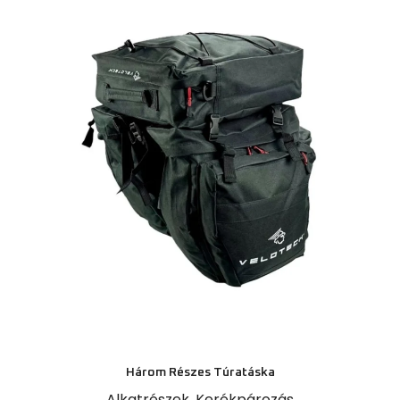
Három Részes Túratáska
Alkatrészek
,
Kerékpározás