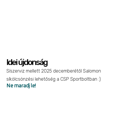
Idei újdonság
Síszerviz mellett 2025 decemberétől Salomon
síkölcsönzési lehetőség a CSP Sportboltban :)
Ne maradj le!
Inizio Short
Áraink
Kerékpározás
,
Kiegészítők
24 999
Ft
Opciók választása