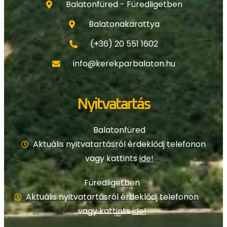
Balatonfüred - Füredligetben
Balatonakarattya
(+36) 20 551 1602
info@kerekparbalaton.hu
Nyitvatartás
Balatonfüred
Aktuális nyitvatartásról érdeklődj telefonon
vagy kattints
ide!
Füredligetben
Aktuális nyitvatartásról érdeklődj telefonon
vagy kattints
ide!