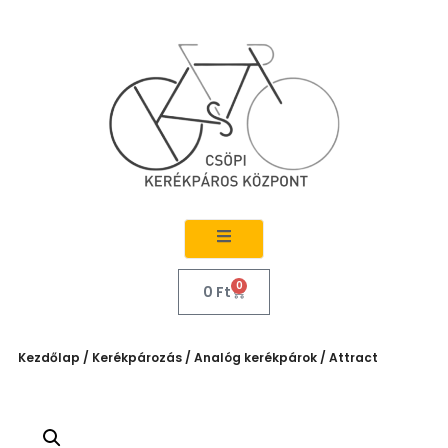
0
0
Ft
Kezdőlap
/
Kerékpározás
/
Analóg kerékpárok
/ Attract