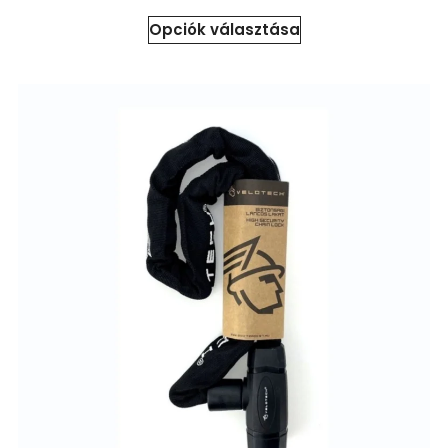
Idei újdonság
Opciók választása
Síszerviz mellett 2025 decemberétől Salomon
síkölcsönzési lehetőség a CSP Sportboltban :)
Ne maradj le!
Áraink