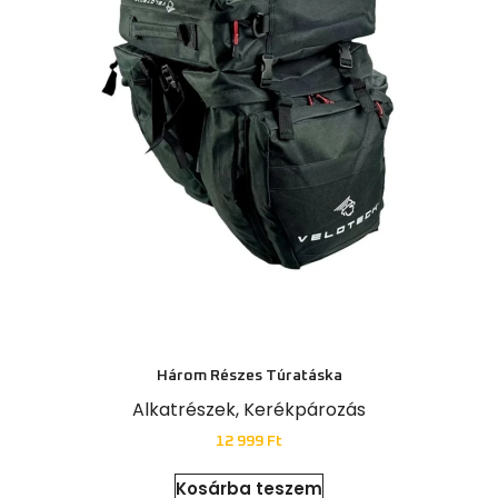
Három Részes Túratáska
Alkatrészek
,
Kerékpározás
12 999
Ft
Kosárba teszem