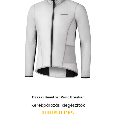
Dzseki Beaufort Wind Breaker
Kerékpározás
,
Kiegészítők
38 999
Ft
33 149
Ft