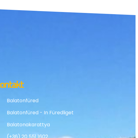
ontakt
Balatonfüred
Balatonfüred - In Füredliget
Balatonakarattya
(+36) 20 551 1602