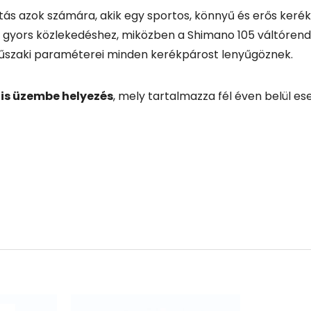
s azok számára, akik egy sportos, könnyű és erős kerékp
énő gyors közlekedéshez, miközben a Shimano 105 váltórend
műszaki paraméterei minden kerékpárost lenyűgöznek.
lis üzembe helyezés
, mely tartalmazza fél éven belül ese