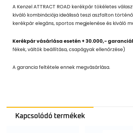
A Kenzel ATTRACT ROAD kerékpár tökéletes választá
kiváló kombinációja ideálissá teszi aszfalton tört
kerékpár elegáns, sportos megjelenése és kiváló 
Kerékpár vásárlása esetén + 30.000,- garanciá
fékek, váltók beállítása, csapágyak ellenőrzése)
A garancia feltétele ennek megvásárlása.
Kapcsolódó termékek