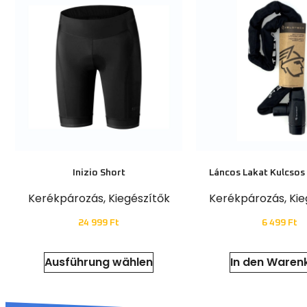
Inizio Short
Láncos Lakat Kulcso
Kerékpározás
,
Kiegészítők
Kerékpározás
,
Kie
24 999
Ft
6 499
Ft
Ausführung wählen
In den Waren