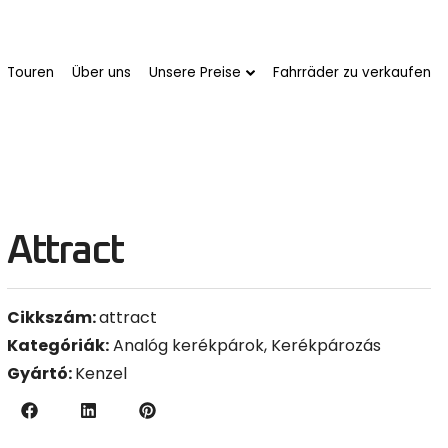
Touren
Über uns
Unsere Preise
Fahrräder zu verkaufen
Attract
Cikkszám:
attract
Kategóriák:
Analóg kerékpárok
,
Kerékpározás
Gyártó:
Kenzel