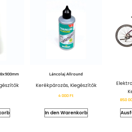
s 8x900mm
Láncolaj Allround
Elektr
gészítők
Kerékpározás
,
Kiegészítők
K
4 000
Ft
850 0
korb
In den Warenkorb
Ausf