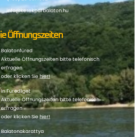
info@kerekparbalaton.hu
ie Öffnungszeiten
Balatonfüred
Aktuelle Öffnungszeiten bitte telefonisch
erfragen
oder klicken Sie
hier!
In Füredliget
Aktuelle Öffnungszeiten bitte telefonisch
erfragen
oder klicken Sie
hier!
Balatonakarattya