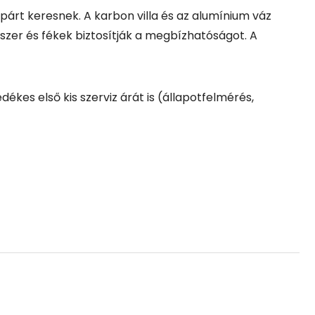
árt keresnek. A karbon villa és az alumínium váz
szer és fékek biztosítják a megbízhatóságot. A
dékes első kis szerviz árát is (állapotfelmérés,