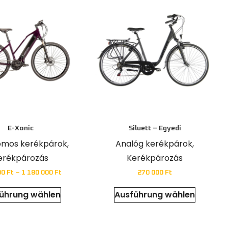
E-Xonic
Siluett – Egyedi
omos kerékpárok
,
Analóg kerékpárok
,
erékpározás
Kerékpározás
00
Ft
–
1 180 000
Ft
270 000
Ft
ührung wählen
Ausführung wählen