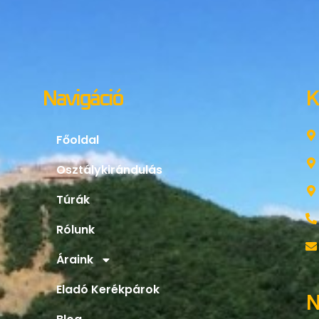
Navigáció
K
Főoldal
Osztálykirándulás
Túrák
Rólunk
Áraink
Eladó Kerékpárok
N
Blog