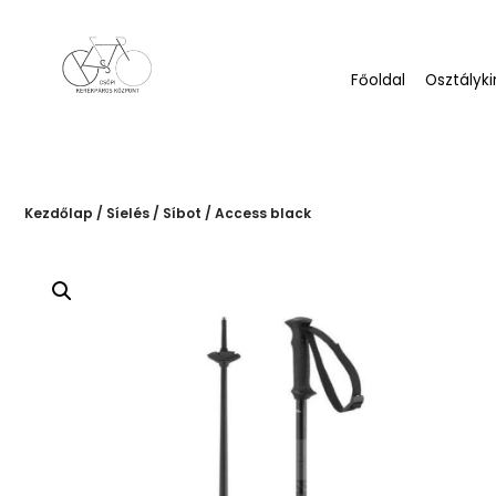
Főoldal
Osztályki
Kezdőlap
/
Síelés
/
Síbot
/ Access black