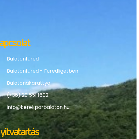
apcsolat
Balatonfüred
Balatonfüred - Füredligetben
Balatonakarattya
(+36) 20 551 1602
info@kerekparbalaton.hu
yitvatartás