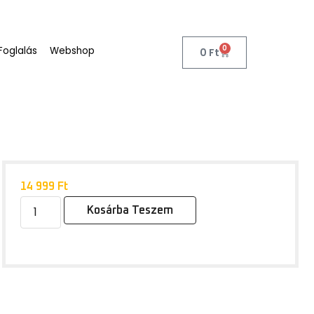
0
Foglalás
Webshop
0
Ft
14 999
Ft
Kosárba Teszem