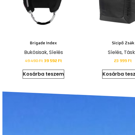
Brigade Index
Sícipő Zsák
Bukósisak
,
Síelés
Síelés
,
Tás
49 490
Ft
39 592
Ft
23 999
Ft
Kosárba teszem
Kosárba tes