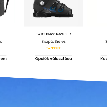
T4 RT Black-Race Blue
ka
Sícipő
,
Síelés
54 999
Ft
zem
Opciók választása
Ko