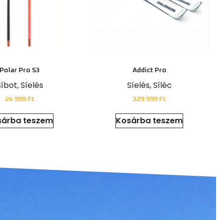
Polar Pro S3
Addict Pro
Síbot
,
Síelés
Síelés
,
Síléc
24 999
Ft
329 999
Ft
sárba teszem
Kosárba teszem