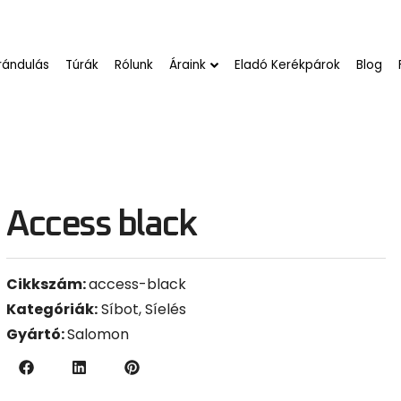
rándulás
Túrák
Rólunk
Áraink
Eladó Kerékpárok
Blog
Access black
Cikkszám:
access-black
Kategóriák:
Síbot
,
Síelés
Gyártó:
Salomon