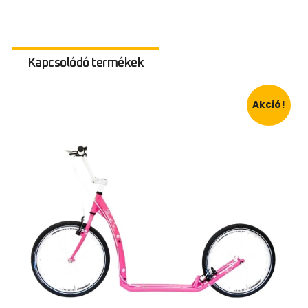
Kapcsolódó termékek
Akció!
Idei újdonság
Síszerviz mellett 2025 decemberétől Salomon
síkölcsönzési lehetőség a CSP Sportboltban :)
Ne maradj le!