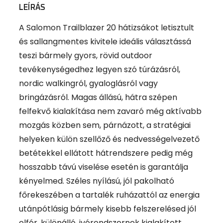
LEÍRÁS
A Salomon Trailblazer 20 hátizsákot letisztult
és sallangmentes kivitele ideális választássá
teszi bármely gyors, rövid outdoor
tevékenységedhez legyen szó túrázásról,
nordic walkingról, gyaloglásról vagy
bringázásról. Magas állású, hátra szépen
felfekvő kialakítása nem zavaró még aktívabb
mozgás közben sem, párnázott, a stratégiai
helyeken külön szellőző és nedvességelvezető
betétekkel ellátott hátrendszere pedig még
hosszabb távú viselése esetén is garantálja
kényelmed. Széles nyílású, jól pakolható
főrekeszében a tartalék ruházattól az energia
utánpótlásig bármely kisebb felszerelésed jól
elfér, különálló, ivórendszernek kialakított