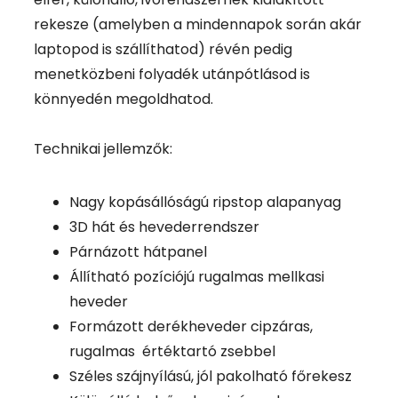
rekesze (amelyben a mindennapok során akár
laptopod is szállíthatod) révén pedig
menetközbeni folyadék utánpótlásod is
könnyedén megoldhatod.
Technikai jellemzők:
Nagy kopásállóságú ripstop alapanyag
3D hát és hevederrendszer
Párnázott hátpanel
Állítható pozíciójú rugalmas mellkasi
heveder
Formázott derékheveder cipzáras,
rugalmas értéktartó zsebbel
Széles szájnyílású, jól pakolható főrekesz