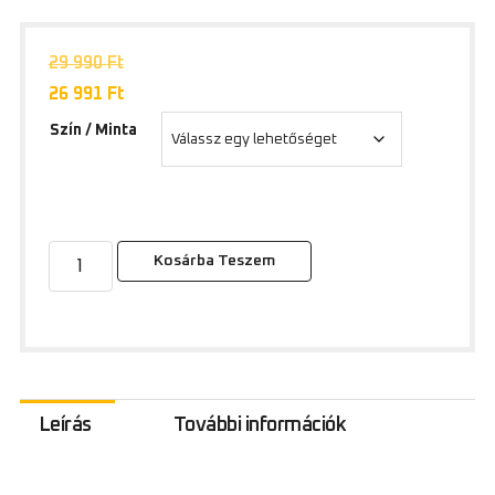
29 990
Ft
26 991
Ft
Szín / Minta
Kosárba Teszem
Leírás
További információk