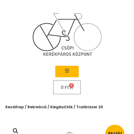
0
0
Ft
Kezdőlap
/
Rekreáció
/
Kiegészítők
/ Trailblazer 20
Akció!