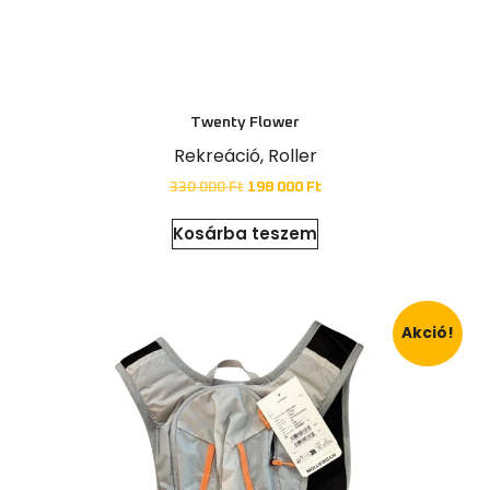
Áraink
Twenty Flower
Rekreáció
,
Roller
330 000
Ft
198 000
Ft
Kosárba teszem
Akció!