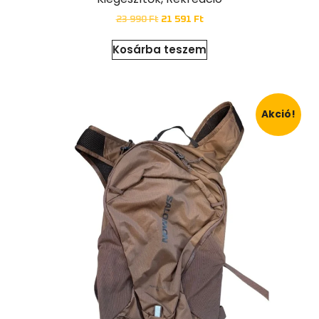
23 990
Ft
21 591
Ft
Kosárba teszem
Akció!