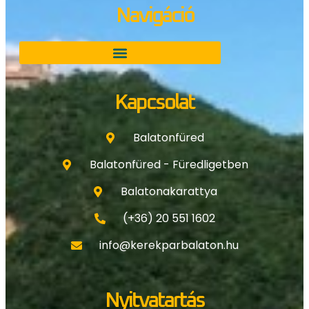
Navigáció
Kapcsolat
Balatonfüred
Balatonfüred - Füredligetben
Balatonakarattya
(+36) 20 551 1602
info@kerekparbalaton.hu
Nyitvatartás