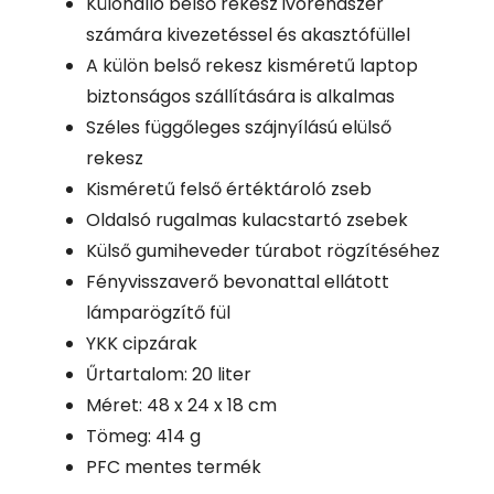
Különálló belső rekesz ivórendszer
számára kivezetéssel és akasztófüllel
A külön belső rekesz kisméretű laptop
biztonságos szállítására is alkalmas
Széles függőleges szájnyílású elülső
rekesz
Kisméretű felső értéktároló zseb
Oldalsó rugalmas kulacstartó zsebek
Külső gumiheveder túrabot rögzítéséhez
Fényvisszaverő bevonattal ellátott
lámparögzítő fül
YKK cipzárak
Űrtartalom: 20 liter
Méret: 48 x 24 x 18 cm
Tömeg: 414 g
PFC mentes termék