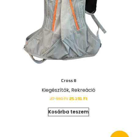
Cross 8
Kiegészítők
,
Rekreáció
27 990
Ft
25 191
Ft
Kosárba teszem