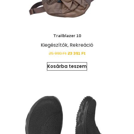
Trailblazer 10
Kiegészítők
,
Rekreáció
25 990
Ft
23 391
Ft
Kosárba teszem