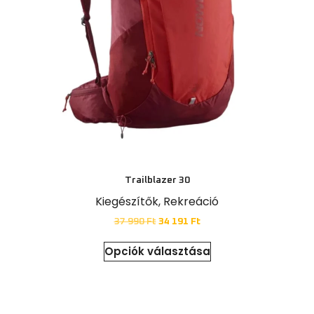
Trailblazer 30
Kiegészítők
,
Rekreáció
37 990
Ft
34 191
Ft
Opciók választása