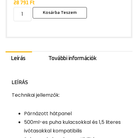
28 791
Ft
Kosárba Teszem
Leírás
További információk
LEÍRÁS
Technikai jellemzők:
Párnázott hátpanel
500ml-es puha kulacsokkal és 1,5 literes
ivótasakkal kompatibilis