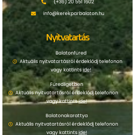
(+36) 20 551 1602
info@kerekparbalaton.hu
Nyitvatartás
Balatonfüred
Aktuális nyitvatartásról érdeklődj telefonon
vagy kattints
ide!
Füredligetben
Aktuális nyitvatartásról érdeklődj telefonon
vagy kattints
ide!
Balatonakarattya
Aktuális nyitvatartásról érdeklődj telefonon
vagy kattints
ide!