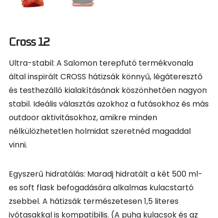
Cross 12
Ultra-stabil: A Salomon terepfutó termékvonala
által inspirált CROSS hátizsák könnyű, légáteresztő
és testhezálló kialakításának köszönhetően nagyon
stabil. Ideális választás azokhoz a futásokhoz és más
outdoor aktivitásokhoz, amikre minden
nélkülözhetetlen holmidat szeretnéd magaddal
vinni.
Egyszerű hidratálás: Maradj hidratált a két 500 ml-
es soft flask befogadására alkalmas kulacstartó
zsebbel. A hátizsák természetesen 1,5 literes
ivótasakkal is kompatibilis. (A puha kulacsok és az