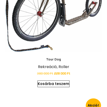
síkölcsönzési lehetőség a CSP Sportboltban :)
Ne maradj le!
Áraink
Tour Dog
Rekreáció
,
Roller
380 000
Ft
228 000
Ft
Kosárba teszem
Akció!