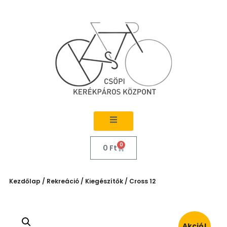
0
0
Ft
Kezdőlap
/
Rekreáció
/
Kiegészítők
/ Cross 12
Akció!