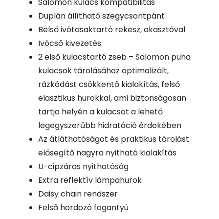
Salomon kulacs kompatibilitás
Duplán állítható szegycsontpánt
Belső ivótasaktartó rekesz, akasztóval
Ivócső kivezetés
2 első kulacstartó zseb – Salomon puha
kulacsok tárolásához optimalizált,
rázkódást csökkentő kialakítás, felső
elasztikus hurokkal, ami biztonságosan
tartja helyén a kulacsot a lehető
legegyszerűbb hidratáció érdekében
Az átláthatóságot és praktikus tárolást
elősegítő nagyra nyitható kialakítás
U-cipzáras nyithatóság
Extra reflektív lámpahurok
Daisy chain rendszer
Felső hordozó fogantyú