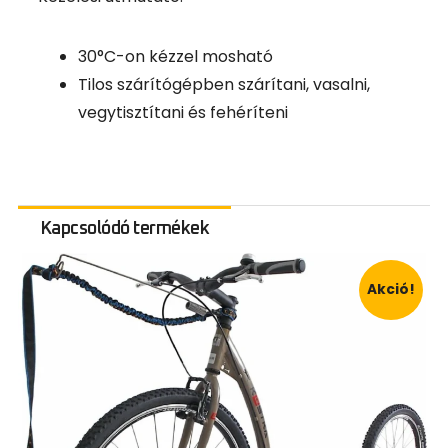
30°C-on kézzel mosható
Tilos szárítógépben szárítani, vasalni,
vegytisztítani és fehéríteni
Kapcsolódó termékek
Akció!
Idei újdonság
Síszerviz mellett 2025 decemberétől Salomon