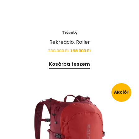
Twenty
Rekreáció
,
Roller
330 000
Ft
198 000
Ft
Kosárba teszem
Akció!