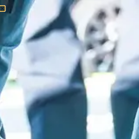
0
0
Ft
Kezdőlap
/
Rekreáció
/
Papucs
/ Reelax slide 6.0.