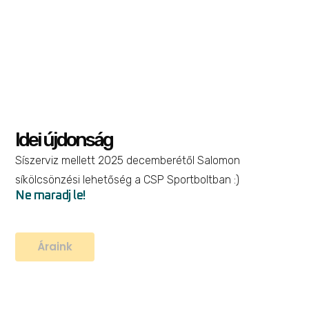
Idei újdonság
Síszerviz mellett 2025 decemberétől Salomon
síkölcsönzési lehetőség a CSP Sportboltban :)
Ne maradj le!
Trailblazer Belt 4
Áraink
Kiegészítők
,
Rekreáció
19 990
Ft
17 991
Ft
Opciók választása