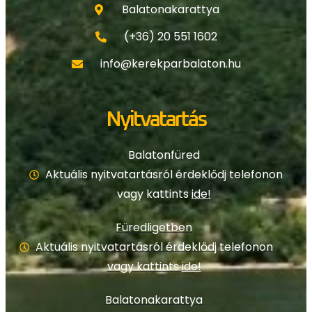
Balatonakarattya
(+36) 20 551 1602
info@kerekparbalaton.hu
Nyitvatartás
Balatonfüred
Aktuális nyitvatartásról érdeklődj telefonon
vagy kattints
ide!
Füredligetben
Aktuális nyitvatartásról érdeklődj telefonon
vagy kattints
ide!
Balatonakarattya