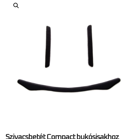
Szivacsbetét Compact bukósisakhoz