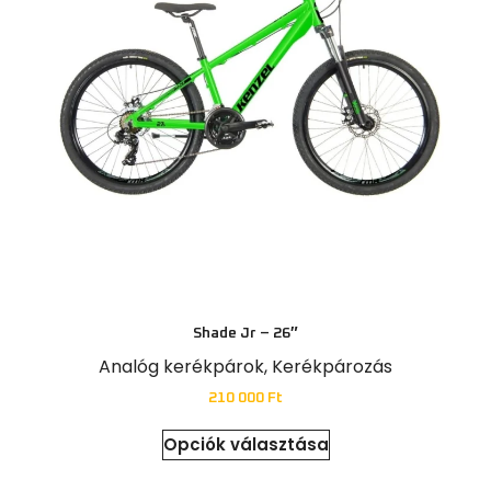
Shade Jr – 26″
Analóg kerékpárok
,
Kerékpározás
210 000
Ft
Opciók választása