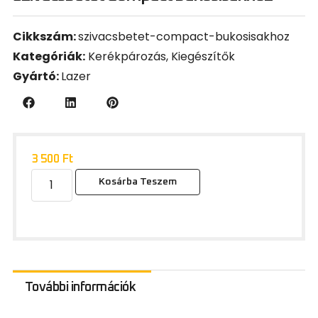
Cikkszám:
szivacsbetet-compact-bukosisakhoz
Kategóriák:
Kerékpározás
,
Kiegészítők
Gyártó:
Lazer
3 500
Ft
Kosárba Teszem
További információk