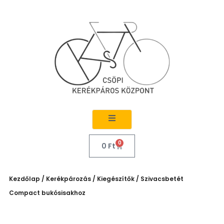
0
0
Ft
Kezdőlap
/
Kerékpározás
/
Kiegészítők
/ Szivacsbetét
Compact bukósisakhoz