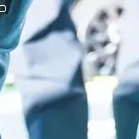
0
0
Ft
Kezdőlap
/
Síelés
/
Sícipő
/ S race 60 T M white