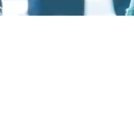
S race 60 T M white