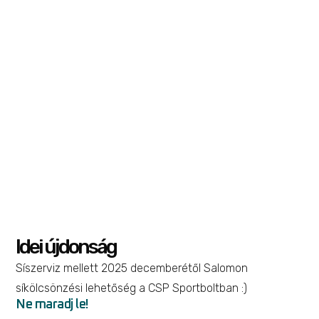
S/Pro Supra 90 W GW Bk/L Br M
Sícipő
,
Síelés
149 999
Ft
Kosárba teszem
Idei újdonság
Síszerviz mellett 2025 decemberétől Salomon
síkölcsönzési lehetőség a CSP Sportboltban :)
Ne maradj le!