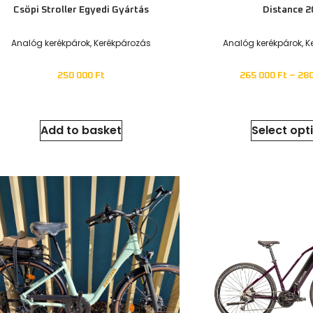
Lima
Lime
Gyermek kerékpárok
,
Kerékpározás
Gyermek kerékpárok
,
90 000
Ft
90 000
F
Add to basket
Add to ba