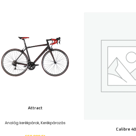
250 000
Ft
265 000
Ft
–
28
Add to basket
Select opt