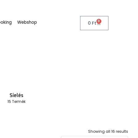
00
erékpározás
Distance 600