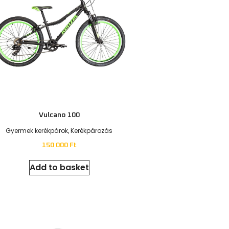
Navigation
C
Home
Class trip
Tours
About us
Our prices