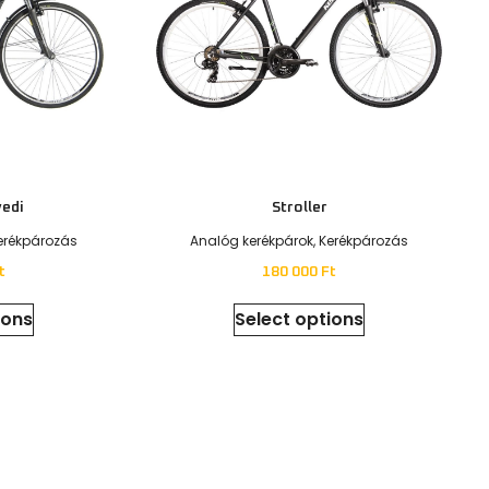
Sílécek
Érdekel