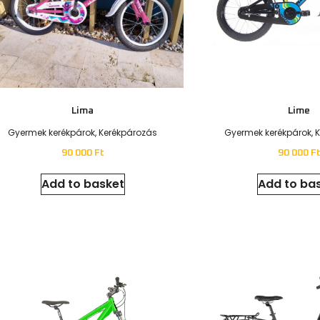
Vulcano 100
Gyermek kerékpárok
,
Kerékpározás
150 000
Ft
Add to basket