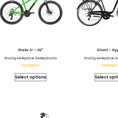
Kerékpárok
gyerekeknek
Érdekel