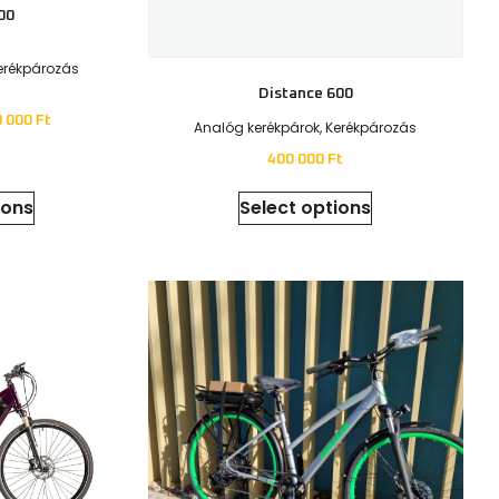
Roxis
Kerékpározás
Gyermek kerékpárok
,
Kerékpározás
t
100 000
Ft
sket
Select options