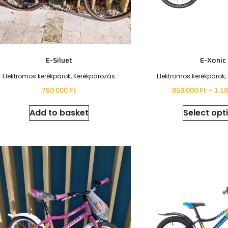
Shade Jr – 26″
Siluett – Eg
Analóg kerékpárok
,
Kerékpározás
Analóg kerékpárok
,
K
210 000
Ft
270 000
F
Select options
Select opt