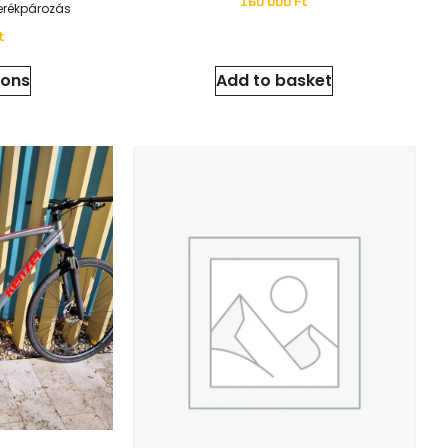
Egyedi Csöpi E-Bike Distance Vázzal
Kerékpározás
Elektromos kerékpárok
,
Kerékpározás
80 000
Ft
800 000
Ft
ions
Add to basket