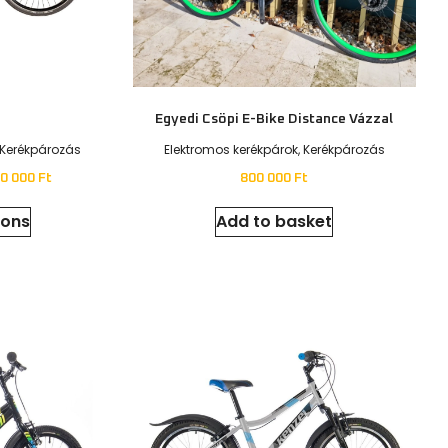
yedi
Stroller
erékpározás
Analóg kerékpárok
,
Kerékpározás
t
180 000
Ft
ions
Select options