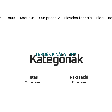
Csöpi Stroller Egyedi Gyártás
Distance 2
Analóg kerékpárok
,
Kerékpározás
Analóg kerékpárok
,
K