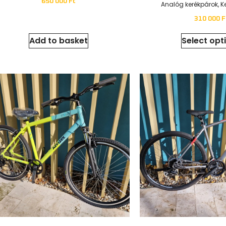
E-Siluet
E-Xonic
Elektromos kerékpárok
,
Kerékpározás
Elektromos kerékpárok
,
750 000
Ft
850 000
Ft
–
1 1
Add to basket
Select opt