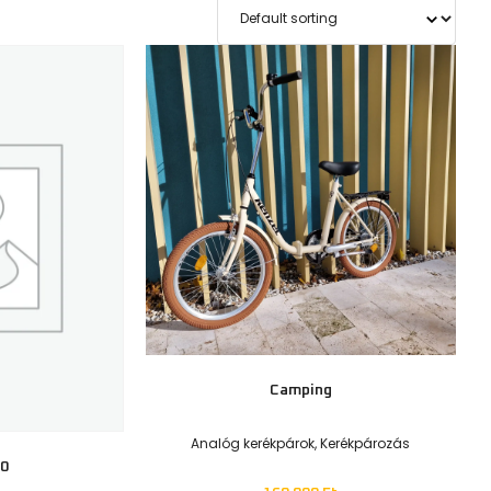
0 000
Ft
Analóg kerékpárok
,
Kerékpározás
400 000
Ft
ions
Select options