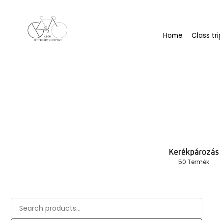
Méret
Bármely Méret
Nem
Bármely Nem
Szín / minta
Bármely Szín / Minta
Típus
Bármely Típus