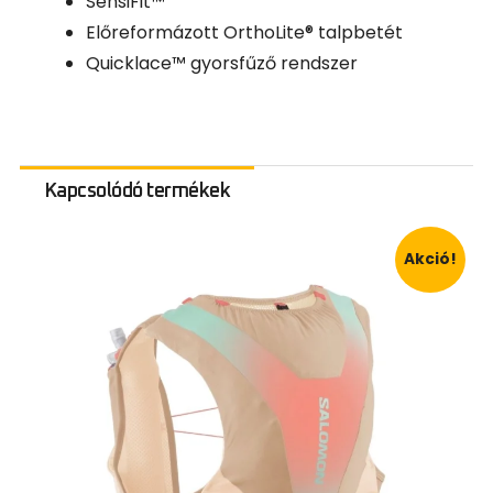
SensiFit™
Előreformázott OrthoLite® talpbetét
Quicklace™ gyorsfűző rendszer
Kapcsolódó termékek
Akció!