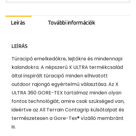
Leírás
További információk
LEÍRÁS
T
úracipő emelkedőkre, lejtőkre és mindennapi
kalandokra. A népszerű X ULTRA termékcsalád
által inspirált túracipő minden elhivatott
outdoor rajongó egyértelmű választása. Az X
ULTRA 360 GORE-TEX tartalmaz minden olyan
fontos technológiát, amire csak szükséged van,
ideértve az All Terrain Contagrip külsőtalpat és
természetesen a Gore-Tex® vízálló membránt
is.