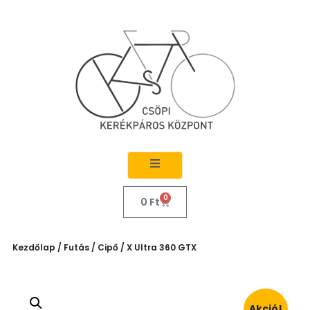
0
0
Ft
Kezdőlap
/
Futás
/
Cipő
/ X Ultra 360 GTX
Akció!