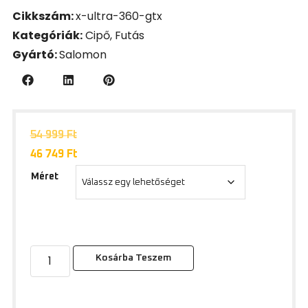
Cikkszám:
x-ultra-360-gtx
Kategóriák:
Cipő
,
Futás
Gyártó:
Salomon
54 999
Ft
46 749
Ft
Méret
Kosárba Teszem