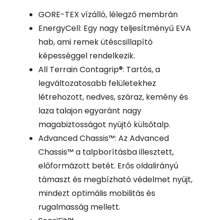
GORE-TEX vízálló, lélegző membrán
EnergyCell: Egy nagy teljesítményű EVA
hab, ami remek ütéscsillapító
képességgel rendelkezik.
All Terrain Contagrip®: Tartós, a
legváltozatosabb felületekhez
létrehozott, nedves, száraz, kemény és
laza talajon egyaránt nagy
magabiztosságot nyújtó külsőtalp.
Advanced Chassis™: Az Advanced
Chassis™ a talpborításba illesztett,
előformázott betét. Erős oldalirányú
támaszt és megbízható védelmet nyújt,
mindezt optimális mobilitás és
rugalmasság mellett.