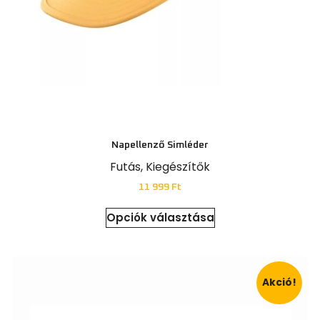
Napellenző Simléder
Futás
,
Kiegészítők
11 999
Ft
Opciók választása
Akció!