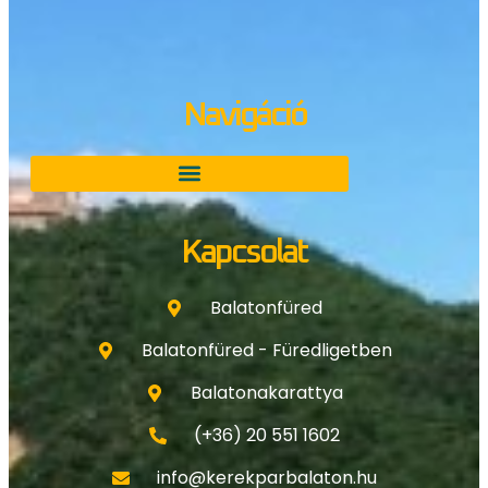
Navigáció
Kapcsolat
Balatonfüred
Balatonfüred - Füredligetben
Balatonakarattya
(+36) 20 551 1602
info@kerekparbalaton.hu