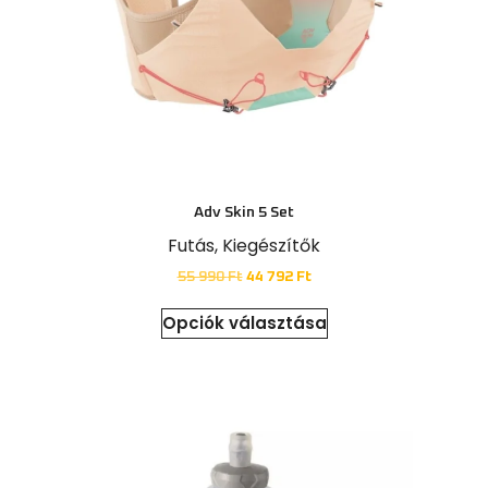
Adv Skin 5 Set
Futás
,
Kiegészítők
55 990
Ft
44 792
Ft
Opciók választása