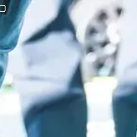
0
0
Ft
Kezdőlap
/
Futás
/
Cipő
/ X Ultra 360 GTX W
Akció!