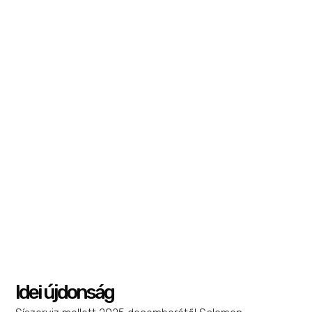
Adv Skin 5 Set
Futás
,
Kiegészítők
55 990
Ft
44 792
Ft
Opciók választása
Idei újdonság