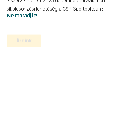
Síszerviz mellett 2025 decemberétől Salomon
síkölcsönzési lehetőség a CSP Sportboltban :)
Ne maradj le!
Áraink
Active Handheld 500ml
Futás
,
Kiegészítők
11 999
Ft