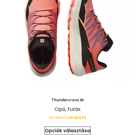
Idei újdonság
Síszerviz mellett 2025 decemberétől Salomon
síkölcsönzési lehetőség a CSP Sportboltban :)
Ne maradj le!
Thundercross W
Cipő
,
Futás
Áraink
52 999
Ft
45 049
Ft
Opciók választása