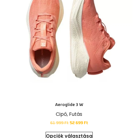
Aeroglide 3 W
Cipő
,
Futás
61 999
Ft
52 699
Ft
Opciók választása