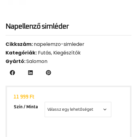
Napellenző simléder
Cikkszám:
napelemzo-simleder
Kategóriák:
Futás
,
Kiegészítők
Gyártó:
Salomon
11 999
Ft
Szín / Minta