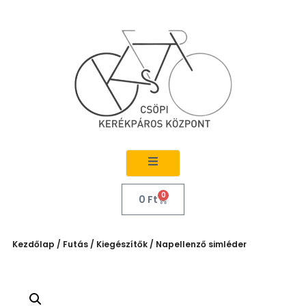
0
0
Ft
Kezdőlap
/
Futás
/
Kiegészítők
/ Napellenző simléder