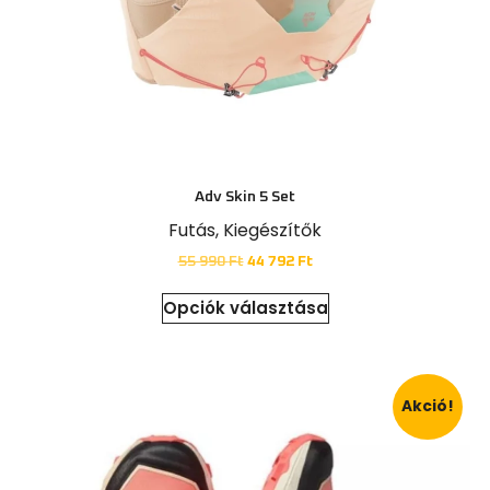
Adv Skin 5 Set
Futás
,
Kiegészítők
55 990
Ft
44 792
Ft
Opciók választása
Akció!