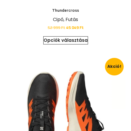
Thundercross
Cipő
,
Futás
52 999
Ft
45 049
Ft
Opciók választása
Akció!