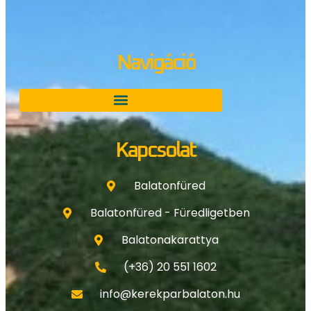
Navigáció
Kapcsolat
Balatonfüred
Balatonfüred - Füredligetben
Balatonakarattya
(+36) 20 551 1602
info@kerekparbalaton.hu