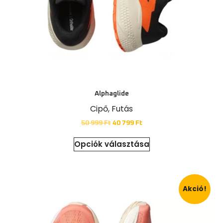
Alphaglide
Cipő
,
Futás
50 999
Ft
40 799
Ft
Opciók választása
Akció!