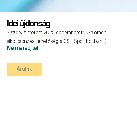
Egyéb
,
Kiegészítők
10 000
Ft
Idei újdonság
Kosárba teszem
Síszerviz mellett 2025 decemberétől Salomon
síkölcsönzési lehetőség a CSP Sportboltban :)
Ne maradj le!
Áraink