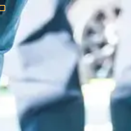
0
0
Ft
Startseite
/
Egyéb
/
Kiegészítők
/ Lecse tisztító folyadék