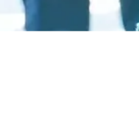
Lecse tisztító folyadék