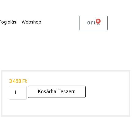
0
Foglalás
Webshop
0
Ft
3 499
Ft
Kosárba Teszem