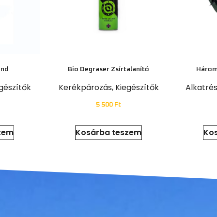
und
Bio Degraser Zsírtalanító
Három
gészítők
Kerékpározás
,
Kiegészítők
Alkatré
5 500
Ft
zem
Kosárba teszem
Ko