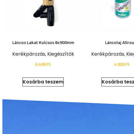
Láncos Lakat Kulcsos 8x900mm
Láncolaj Allro
Kerékpározás
,
Kiegészítők
Kerékpározás
,
Kie
6 499
Ft
4 000
Ft
Kosárba teszem
Kosárba tes