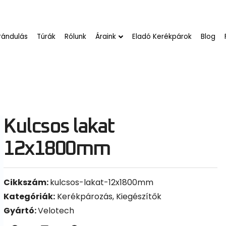
rándulás
Túrák
Rólunk
Áraink
Eladó Kerékpárok
Blog
Kulcsos lakat
12x1800mm
Cikkszám:
kulcsos-lakat-12x1800mm
Kategóriák:
Kerékpározás
,
Kiegészítők
Gyártó:
Velotech