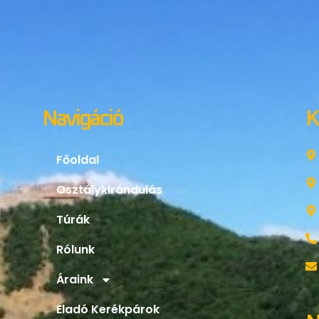
Navigáció
K
Főoldal
Osztálykirándulás
Túrák
Rólunk
Áraink
Eladó Kerékpárok
N