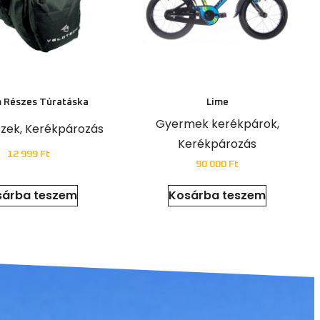
 Részes Túratáska
Lime
Gyermek kerékpárok
,
szek
,
Kerékpározás
Kerékpározás
12 999
Ft
90 000
Ft
sárba teszem
Kosárba teszem