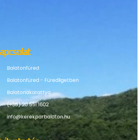
apcsolat
Balatonfüred
Balatonfüred - Füredligetben
Balatonakarattya
(+36) 20 551 1602
info@kerekparbalaton.hu
yitvatartás