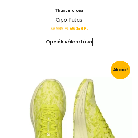
Thundercross
Cipő
,
Futás
52 999
Ft
45 049
Ft
Opciók választása
Akció!