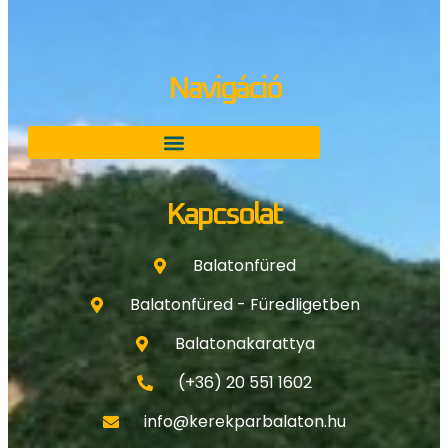
Navigáció
Kapcsolat
Balatonfüred
Balatonfüred - Füredligetben
Balatonakarattya
(+36) 20 551 1602
info@kerekparbalaton.hu