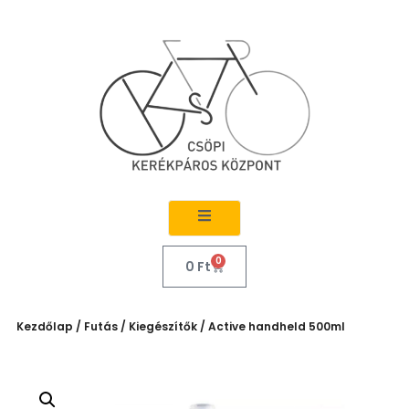
0
0
Ft
Kezdőlap
/
Futás
/
Kiegészítők
/ Active handheld 500ml