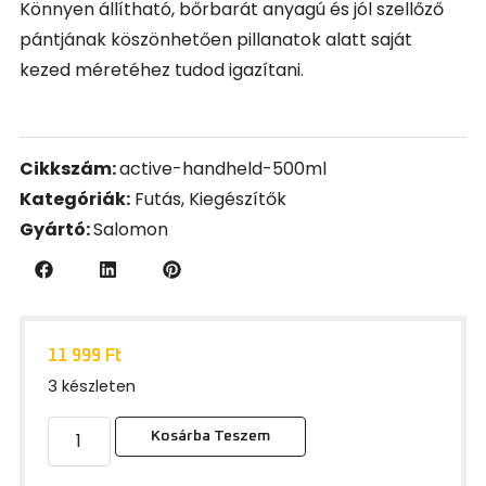
Könnyen állítható, bőrbarát anyagú és jól szellőző
pántjának köszönhetően pillanatok alatt saját
kezed méretéhez tudod igazítani.
Cikkszám:
active-handheld-500ml
Kategóriák:
Futás
,
Kiegészítők
Gyártó:
Salomon
11 999
Ft
3 készleten
Kosárba Teszem