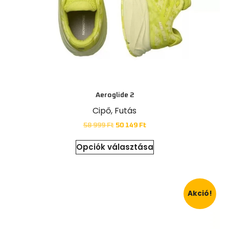
Aeroglide 2
Cipő
,
Futás
58 999
Ft
50 149
Ft
Opciók választása
Akció!