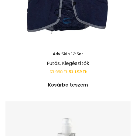
Adv Skin 12 Set
Futás
,
Kiegészítők
63 990
Ft
51 192
Ft
Kosárba teszem