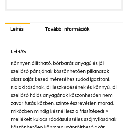
Leírás
További információk
LEÍRÁS
Könnyen állítható, bőrbarát anyagú és jól
szellőző pántjának köszönhetően pillanatok
alatt saját kezed méretéhez tudod igazítani.
Kialakításának, jó illeszkedésének és könnyű, jól
szellőző hálós anyagának köszönhetően nem
zavar futás közben, szinte észrevétlen marad,
miközben mindig kéznél lesz a frissítésed! A
mellékelt kulacs ráadásul széles szájnyílásának
köszönhetően könnyen utántölthető akár