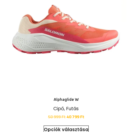
Alphaglide W
Cipő
,
Futás
50 999
Ft
40 799
Ft
Opciók választása