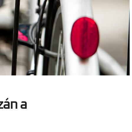
zán a
friss levegő és
m kihívásokat
ellenére a
an megvéd