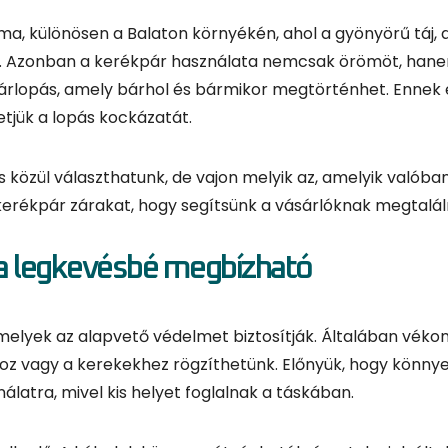
kerékpár zárakat, hogy segítsünk a vásárlóknak megtaláln
e a legkevésbé megbízható
elyek az alapvető védelmet biztosítják. Általában vékony
oz vagy a kerekekhez rögzíthetünk. Előnyük, hogy könny
atra, mivel kis helyet foglalnak a táskában.
lkedő. A kábelek könnyen átvághatók, és a tolvajok ált
típusokat. Ezért a kábeles zárat csak akkor érdemes haszn
ban, bolt előtt, ahol mindig szem előtt tartjuk.
 szeretnénk elkerülni, hogy egy drága lakatot cipeljenünk
 hosszabb parkolások esetén ne hagyjuk rá a kerékpárt.