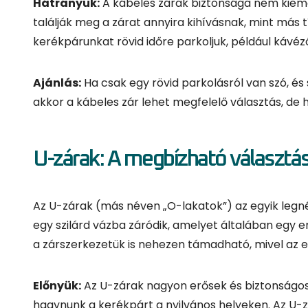
U-zárak: A megbízható választá
Az U-zárak (más néven „O-lakatok”) az egyik legn
egy szilárd vázba záródik, amelyet általában egy 
a zárszerkezetük is nehezen támadható, mivel az e
Előnyük:
Az U-zárak nagyon erősek és biztonságosak
hagynunk a kerékpárt a nyilvános helyeken. Az U-z
elkerüli azokat, amelyek komolyabb erőfeszítést i
Hátrányuk:
A fő hátrányuk, hogy viszonylag neheze
folyamatosan cipelni akarjuk a zárat, akkor kevés
Ajánlás:
Az U-zár a legjobb választás, ha hosszabb
biztosra akarunk menni, akkor érdemes a legjobb m