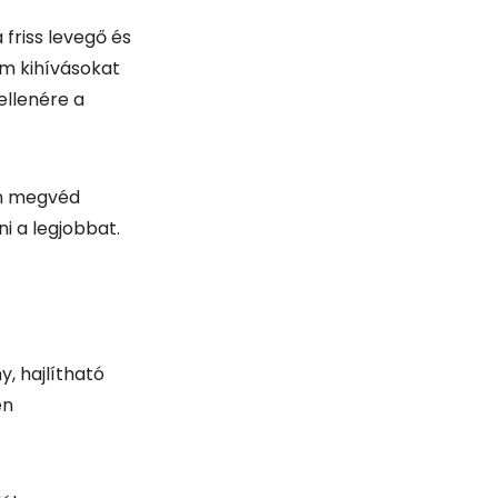
i a legjobbat.
, hajlítható
en
alában nem
álni, ha a
 magunkkal,