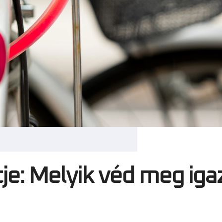
je: Melyik véd meg iga
, különösen a Balaton környékén, ahol a gyönyörű táj, a 
at. Azonban a kerékpár használata nemcsak örömöt, hane
árlopás, amely bárhol és bármikor megtörténhet. Ennek 
tjük a lopás kockázatát.
 közül választhatunk, de vajon melyik az, amelyik valób