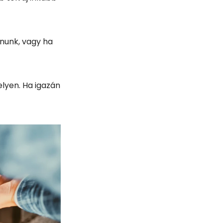
től
 a CSP