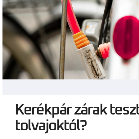
Kerékpár zárak teszt
tolvajoktól?
A kerékpározás egyre népszerűbb közlekedési forma
a kerékpárutak hosszú sora csábítja a bringások
is hozhat. Az egyik legnagyobb probléma a kerékp
megfelelő zár használatával jelentősen csökkenthe
A kerékpár zárak piacán számos típus és megoldás