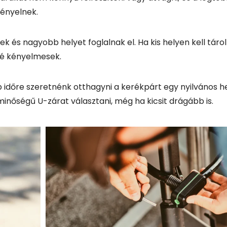
Idei újdonság
Síszerviz mellett 2025 decemberé
Salomon síkölcsönzési lehetőség
Sportboltban :)
Ne maradj le!
 biztonság kombinációja
Áraink