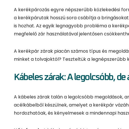
minket a tolvajoktól? Teszteltük a legnépszerűbb 
Kábeles zárak: A legolcsóbb, d
A kábeles zárak talán a legolcsóbb megoldások, am
acélkábelből készülnek, amelyet a kerékpár vázáh
hordozhatóak, és kényelmesek a mindennapi használ
Hátrányuk:
A kábeles zárak biztonsága nem kieme
találják meg a zárat annyira kihívásnak, mint más 
kerékpárunkat rövid időre parkoljuk, például kávézó
Ajánlás:
Ha csak egy rövid parkolásról van szó, és
akkor a kábeles zár lehet megfelelő választás, de