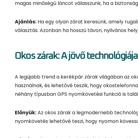
A legújabb trend a kerékpár zárak világában az ok
használnak, és lehetővé teszik, hogy okostelefonn
néhány típusban GPS nyomkövetési funkció is találh
Előnyük:
Az okos zárak a legmodernebb technológi
nyomkövetés lehetővé teszi, hogy nyomon kövessük
Hátrányuk:
Az okos zárak drágábbak, és az akkumul
vagy az okos zár akkuja lemerül, akkor problémás l
Ajánlás:
Ha a legmodernebb megoldást keresed, 
figyelemre méltó választás.