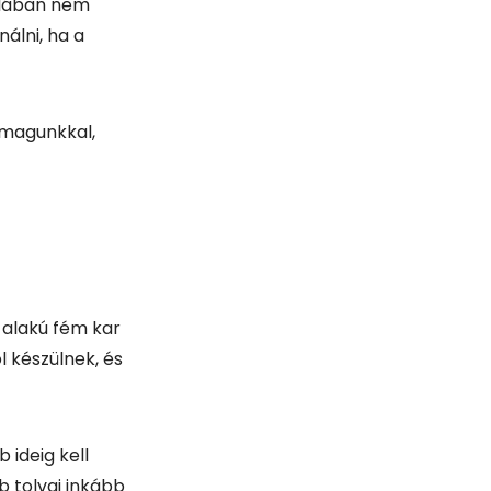
-alakú fém kar
 készülnek, és
 ideig kell
b tolvaj inkább
lnunk, vagy ha
elyen. Ha igazán