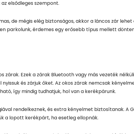
os zárak. Ezek a zárak Bluetooth vagy más vezeték nélkül
al nyissuk és zárjuk őket. Az okos zárak nemcsak kényel
ató, így mindig tudhatjuk, hol van a kerékpárunk.
ával rendelkeznek, és extra kényelmet biztosítanak. A 
 a lopott kerékpárt, ha esetleg ellopnák.
átorok élettartama is korlátozott lehet. Ezen kívül, ha 
ehet a zár használata.
és nem bánod a magasabb árat, akkor az okos zárak m