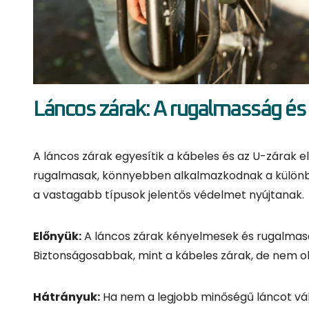
A láncos zárak egyesítik a kábeles és az U-zárak el
rugalmasak, könnyebben alkalmazkodnak a különböz
a vastagabb típusok jelentős védelmet nyújtanak.
Előnyük:
A láncos zárak kényelmesek és rugalmasa
Biztonságosabbak, mint a kábeles zárak, de nem ol
Hátrányuk:
Ha nem a legjobb minőségű láncot vál
magas minőségű láncot válasszunk, ha a biztonság
Ajánlás:
Ha egy olyan zárat keresünk, amely rugal
választás. Azonban ha hosszú távon, nyilvános hel
Okos zárak: A jövő technológiája