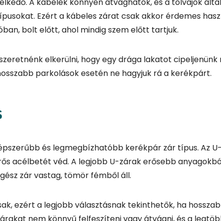
s
épszerűbb és legmegbízhatóbb kerékpár zár típus. Az U
erős acélbetét véd. A legjobb U-zárak erősebb anyagokból
gész zár vastag, tömör fémből áll.
, ezért a legjobb választásnak tekinthetők, ha hosszabb
árakat nem könnyű felfeszíteni vagy átvágni, és a legtöb
gényelnek.
k és nagyobb helyet foglalnak el. Ha kis helyen kell táro
bé kényelmesek.
 időre szeretnénk otthagyni a kerékpárt egy nyilvános h
inőségű U-zárat választani, még ha kicsit drágább is.