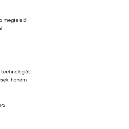
i technológiát
mesek, hanem
GPS
a telefonunk
indenképpen