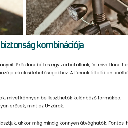
őnyeit. Erős láncból és egy zárból állnak, és mivel lánc 
ő parkolási lehetőségekhez. A láncok általában acélból
k, mivel könnyen beilleszthetők különböző formákba.
yan erősek, mint az U-zárak.
asztjuk, akkor még mindig könnyen átvághatók. Fontos, 
 az elsődleges szempont.
mas, de mégis elég biztonságos, akkor a láncos zár lehet
yen parkolunk, érdemes egy erősebb típus mellett dönten