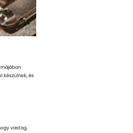
formájában
 készülnek, és
hogy vastag,
 a megfelelő
i.