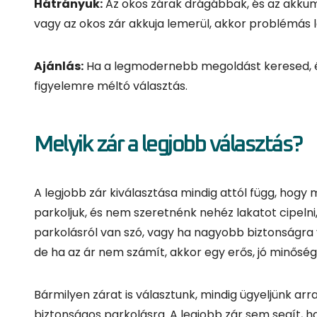
Melyik zár a legjobb választás?
A legjobb zár kiválasztása mindig attól függ, hogy 
parkoljuk, és nem szeretnénk nehéz lakatot cipelni,
parkolásról van szó, vagy ha nagyobb biztonságra v
de ha az ár nem számít, akkor egy erős, jó minősé
Bármilyen zárat is választunk, mindig ügyeljünk arr
biztonságos parkolásra. A legjobb zár sem segít, h
hogy mindig legyünk éberek és tudatosak!