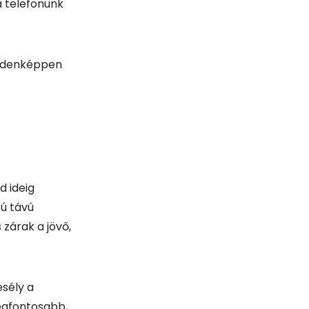
d ideig
zú távú
zárak a jövő,
esély a
legfontosabb,