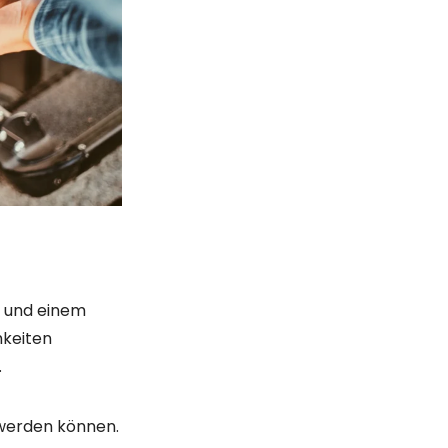
en Komfort. GPS-
r Akku Ihres
chts ausmacht,
den soll. Wenn
bel- oder
s die beste
iges Schloss