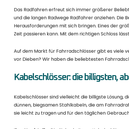
Diebe ziehen es vor, diejenigen zu meiden, die meh
Ihre Nachteile:
Ihr Hauptnachteil ist, dass sie rela
wenn man sie auf kleinem Raum aufbewahren muss od
Empfehlung:
Das Bügelschloss ist die beste Wahl,
öffentlichen Ort abstellen wollen. Wenn Sie wirklich
Bügelschloss wählen, auch wenn es etwas teurer ist