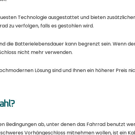
Navigation
K
Startseite
Klassenfahrt
Touren
Über uns
Unsere Preise
Fahrräder zu verkaufen
D
Blog