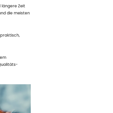
hgeschnitten
s die richtige
es Modell
tooth oder
ließen.
funktion,