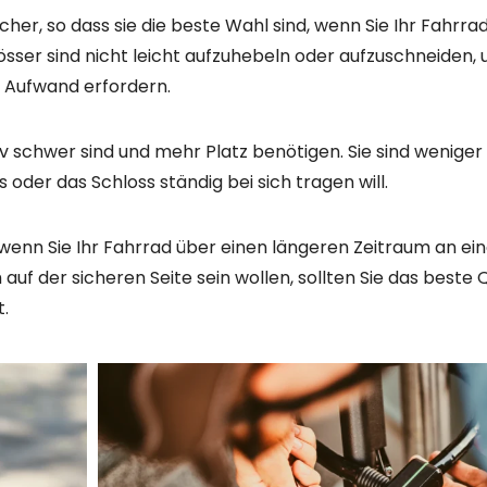
ht von bester Qualität ist, kann sie trotzdem leicht durc
 zu wählen, wenn Sicherheit eine Priorität ist.
ibel, aber dennoch sicher genug ist, kann ein Kettenschlos
 öffentlichen Ort parken, sollten Sie sich für ein stärker
nologie der Zukunft
 sind intelligente Schlösser. Diese Schlösser nutzen Blue
 Ihnen, sie mit Ihrem Smartphone zu öffnen und abzusch
ondern einige Modelle verfügen auch über eine GPS-Ortungs
et.