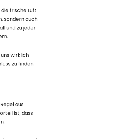
 praktisch,
inem
Qualitäts-