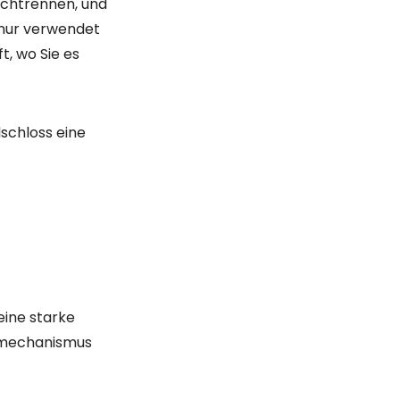
e und einem
hkeiten
.
 werden können.