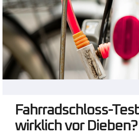
werden, wenn Sie Ihr Fahrrad nur für kurze Zeit abs
immer im Auge behalten.
Empfehlung:
Wenn Sie nur kurz parken und kein t
gute Wahl sein, aber bei längerem Parken sollten Si
Bügelschlösser: die zuverlässig
Bügelschlösser (auch bekannt als "O-Schlösser") s
Fahrradschlössern. Der U-förmige Metallhebel rast
Stahleinlage geschützt ist. Die besten Bügelschlös
ist ebenfalls schwer angreifbar, da das gesamte S
Ihre Vorteile:
Bügelschlösser sind sehr stabil und si
an öffentlichen Orten abstellen müssen. Bügelschlö