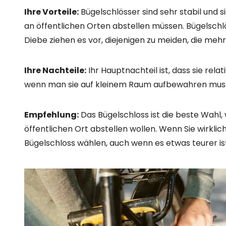
Ihre Nachteile:
Wenn Sie eine Kette wählen, die nic
werden. Es ist wichtig, eine dicke, hochwertige Kette
Empfehlung:
Wenn Sie ein Schloss suchen, das flex
Wahl sein. Wenn Sie jedoch für längere Zeit an einem
entscheiden.
Intelligente Schlösser: die Tech
Der neueste Trend in der Welt der Fahrradschlösser
andere drahtlose Technologien und ermöglichen es
Intelligente Schlösser sind nicht nur praktisch, s
sodass Sie immer wissen, wo sich Ihr Fahrrad befind