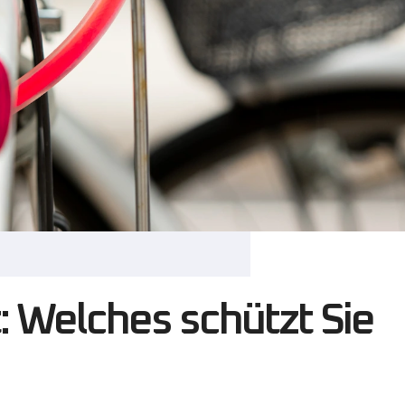
tellen, zum Beispiel in einem Café oder vor einem Geschäf
eures Vorhängeschloss mitnehmen wollen, kann ein Kabel
e Ihr Fahrrad nicht daran lassen.
e Wahl
ind eine der beliebtesten und zuverlässigsten Arten von
et in einen massiven Rahmen ein, der in der Regel durch 
ser sind aus festeren Materialien gefertigt, und ihr Schl
chloss aus dickem, massivem Metall besteht.
cher, so dass sie die beste Wahl sind, wenn Sie Ihr Fahrra
sser sind nicht leicht aufzuhebeln oder aufzuschneiden, 