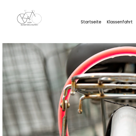
und die langen Radwege Radfahrer anziehen. Die B
Herausforderungen mit sich bringen. Eines der größ
Zeit passieren kann. Mit dem richtigen Schloss lässt
Auf dem Markt für Fahrradschlösser gibt es viele 
vor Dieben? Wir haben die beliebtesten Fahrradschl
Kabelschlösser: die billigsten, a
Kabelschlösser sind vielleicht die billigste Lösung,
dünnen, biegsamen Stahlkabeln, die am Fahrradrahm
sie leicht zu tragen und für den täglichen Gebrauc
Ihre Nachteile:
Die Sicherheit von Kabelschlössern 
Diebe finden das Schloss im Allgemeinen nicht so 