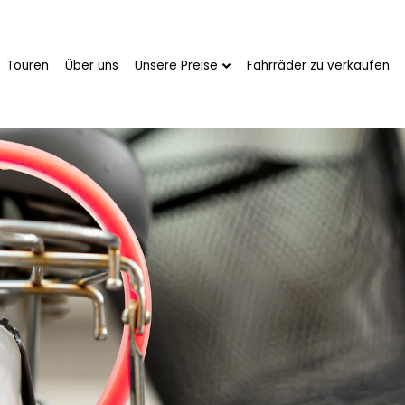
enutzung eines Fahrrads kann jedoch nicht nur Vergnüge
ten Probleme ist der Diebstahl von Fahrrädern, der übera
 sich das Risiko eines Diebstahls jedoch erheblich verring
verschiedene Modelle und Lösungen, aber welches schützt 
össer getestet, um den Käufern zu helfen, das beste Schl
ber die unzuverlässigsten
 die einen grundlegenden Schutz bietet. Sie bestehen in der
en oder an den Rädern befestigt werden können. Ihr Vort
h geeignet sind, da sie wenig Platz in der Tasche einnehme
ist nicht besonders hoch. Die Kabel lassen sich leicht d
schwierig wie andere Arten. Daher sollten Kabelschlösser