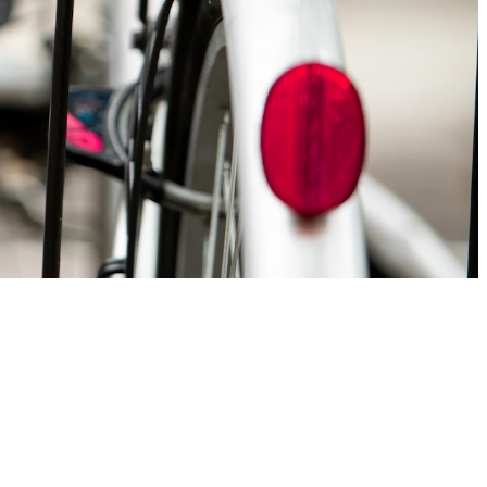
t, wo Sie es
schloss eine
eine starke
ießmechanismus
d längere Zeit
und die meisten