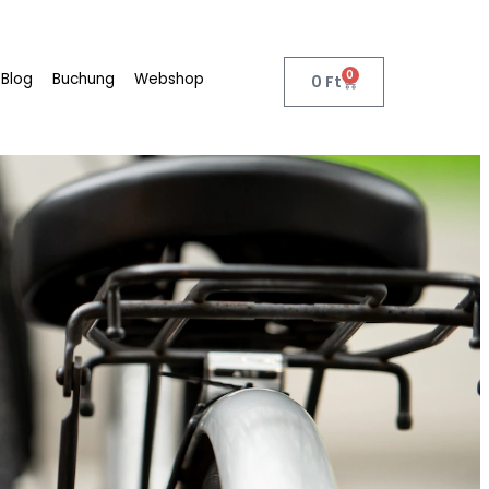
n, sondern auch
ll und zu jeder
ern.
uns wirklich
oss zu finden.
 Regel aus
eil ist, dass
n.
urchtrennen, und
 nur verwendet