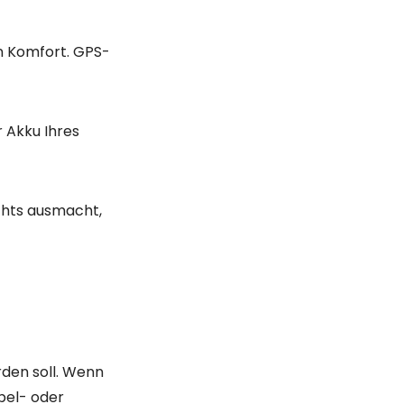
ontakt
Balatonfüred
Balatonfüred - In Füredliget
Balatonakarattya
(+36) 20 551 1602
info@kerekparbalaton.hu
ie Öffnungszeiten