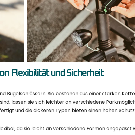
neuesten Technologie ausgestattet und bieten zusätzlich
ad zu verfolgen, falls es gestohlen wird.
 und die Batterielebensdauer kann begrenzt sein. Wenn de
s Schloss nicht mehr verwenden.
ochmodernen Lösung sind und Ihnen ein höherer Preis ni
ahl?
en Bedingungen ab, unter denen das Fahrrad benutzt wer
ein schweres Vorhängeschloss mitnehmen wollen, ist ein Ka
r wenn Sie mehr Sicherheit benötigen, ist ein Bügelschlos
enn der Preis keine Rolle spielt, ist ein starkes, hochwert