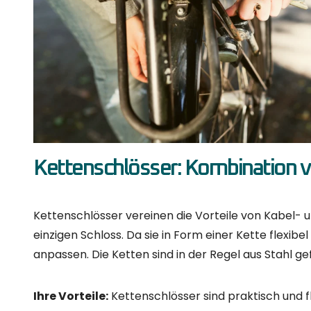
Ihre Vorteile:
Intelligente Schlösser sind mit der 
Tracking ermöglicht es Ihnen, Ihr gestohlenes Fahrr
Ihre Nachteile:
Intelligente Schlösser sind teurer
Telefons oder Smart Locks leer ist, können Sie da
Empfehlung:
Wenn Sie auf der Suche nach einer h
sind intelligente Schlösser definitiv eine gute Wahl.
Welches Schloss ist die beste W
Die Wahl des besten Schlosses hängt immer von d
Sie Ihr Fahrrad nur für kurze Zeit abstellen und k
Kettenschloss ideal. Bei längeren Abstellzeiten ode
Wahl. Intelligente Schlösser sind die Zukunft, aber w