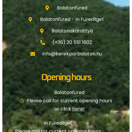
Balatonfüred
Balatonfüred - In Füredliget
Balatonakarattya
(+36) 20 551 1602
info@kerekparbalaton.hu
Opening hours
Balatonfüred
Please call for current opening hours
or click
here!
In Füredliget
Please call for current opening hours