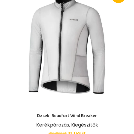
Dzseki Beaufort Wind Breaker
Kerékpározás
,
Kiegészítők
38 999
Ft
33 149
Ft