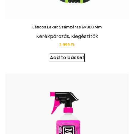
Láncos Lakat Számzáras 6×900 Mm
Kerékpározás
,
Kiegészítők
3 999
Ft
Add to basket