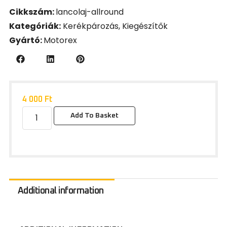
Cikkszám:
lancolaj-allround
Kategóriák:
Kerékpározás
,
Kiegészítők
Gyártó:
Motorex
4 000
Ft
Add To Basket
Additional information