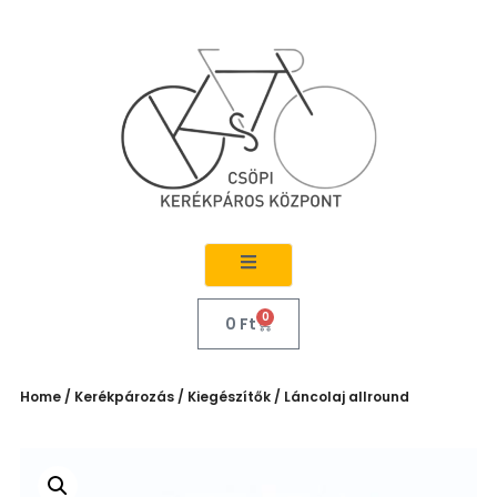
0
0
Ft
Home
/
Kerékpározás
/
Kiegészítők
/ Láncolaj allround