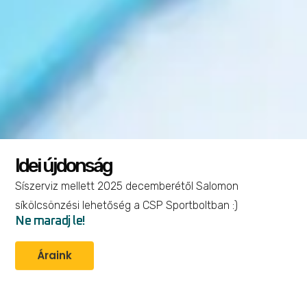
Rebi
Idei újdonság
Síszerviz mellett 2025 decemberétől Salomon
síkölcsönzési lehetőség a CSP Sportboltban :)
Ne maradj le!
Áraink