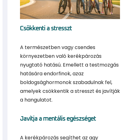
Idei újdonság
Csökkenti a stresszt
Síszerviz mellett 2025 decemberétől Salomon
síkölcsönzési lehetőség a CSP Sportboltban :)
Ne maradj le!
A természetben vagy csendes
környezetben való kerékpározás
nyugtató hatású. Emellett a testmozgás
hatására endorfinok, azaz
boldogsághormonok szabadulnak fel,
amelyek csökkentik a stresszt és javítják
a hangulatot.
Javítja a mentális egészséget
A kerékpározás segíthet az agy