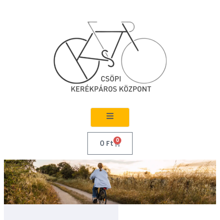
0
0
Ft