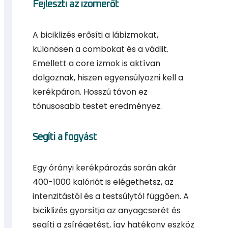
Fejleszti az izomerőt
A biciklizés erősíti a lábizmokat,
különösen a combokat és a vádlit.
Emellett a core izmok is aktívan
dolgoznak, hiszen egyensúlyozni kell a
kerékpáron. Hosszú távon ez
tónusosabb testet eredményez.
Segíti a fogyást
Egy órányi kerékpározás során akár
400-1000 kalóriát is elégethetsz, az
intenzitástól és a testsúlytól függően. A
biciklizés gyorsítja az anyagcserét és
segíti a zsírégetést, így hatékony eszköz