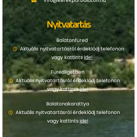
info@kerekparbalaton.hu
Nyitvatartás
Balatonfüred
Aktuális nyitvatartásról érdeklődj telefonon
vagy kattints
ide!
Füredligetben
Aktuális nyitvatartásról érdeklődj telefonon
vagy kattints
ide!
Balatonakarattya
Aktuális nyitvatartásról érdeklődj telefonon
vagy kattints
ide!