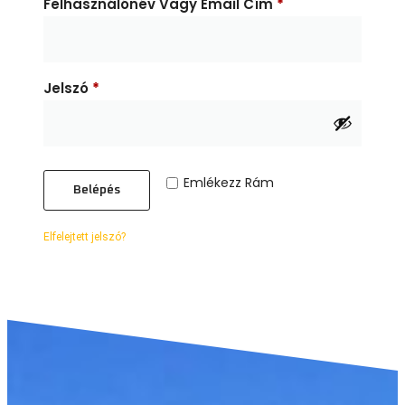
Felhasználónév Vagy Email Cím
*
Jelszó
*
Emlékezz Rám
Belépés
Elfelejtett jelszó?