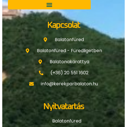
Kapcsolat
Balatonfüred
Balatonfüred - Füredligetben
Balatonakarattya
(+36) 20 551 1602
info@kerekparbalaton.hu
Nyitvatartás
Balatonfüred