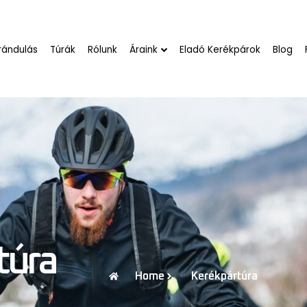
rándulás
Túrák
Rólunk
Áraink
Eladó Kerékpárok
Blog
túra
Home
Kerékpártúra