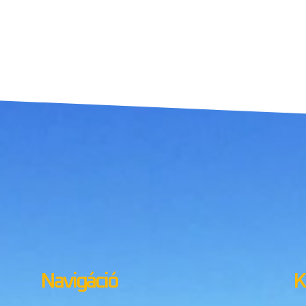
Navigáció
K