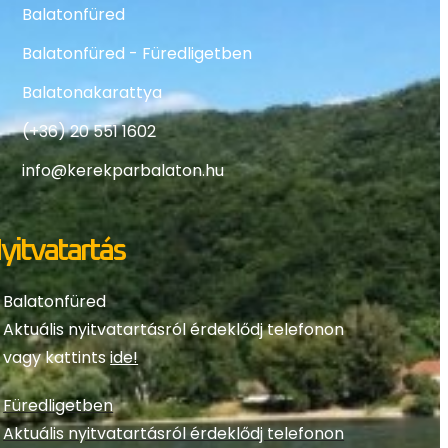
Balatonfüred
Balatonfüred - Füredligetben
Balatonakarattya
(+36) 20 551 1602
info@kerekparbalaton.hu
yitvatartás
Balatonfüred
Aktuális nyitvatartásról érdeklődj telefonon
vagy kattints
ide!
Füredligetben
Aktuális nyitvatartásról érdeklődj telefonon