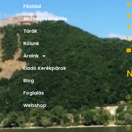
Főoldal
Osztálykirándulás
Túrák
Rólunk
Áraink
Eladó Kerékpárok
N
Blog
Foglalás
Webshop