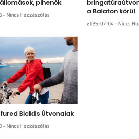
 állomások, pihenők
bringatúraútvo
a Balaton körül
25
Nincs Hozzászólás
2025-07-04
Nincs Ho
fured Biciklis Útvonalak
20
Nincs Hozzászólás