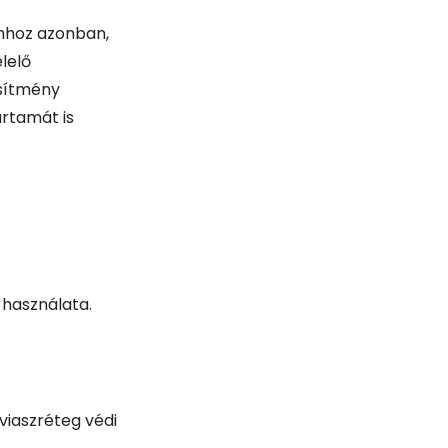
Ahhoz azonban,
lelő
esítmény
artamát is
 használata.
viaszréteg védi