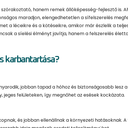
ak szórakoztató, hanem remek állóképesség-fejlesztő is. 
ztonságos maradjon, elengedhetetlen a sífelszerelés megfe
et a léceikre és a kötéseikre, amikor már észlelik a telj
sak a síelési élményt javítja, hanem a felszerelés élett
es karbantartása?
nyarodik, jobban tapad a hóhoz és biztonságosabb lesz a
, jeges felületeken, így megnőhet az esések kockázata.
kopnak, és jobban ellenállnak a környezeti hatásoknak. A 
 hosszabb ideig megőrzik eredeti teljesítményüket.