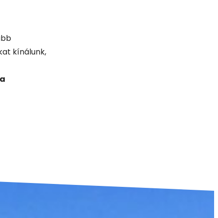
abb
at kínálunk,
 a