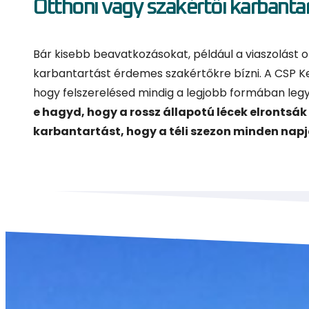
Otthoni vagy szakértői karbanta
Bár kisebb beavatkozásokat, például a viaszolást o
karbantartást érdemes szakértőkre bízni. A CSP Ke
hogy felszerelésed mindig a legjobb formában leg
e hagyd, hogy a rossz állapotú lécek elrontsák 
karbantartást, hogy a téli szezon minden napj