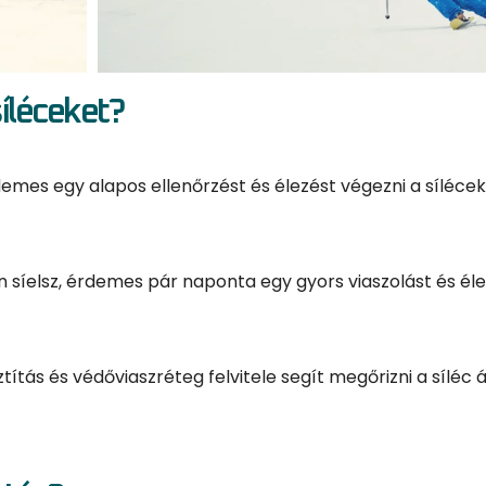
íléceket?
demes egy alapos ellenőrzést és élezést végezni a síléce
síelsz, érdemes pár naponta egy gyors viaszolást és éle
ítás és védőviaszréteg felvitele segít megőrizni a síléc 