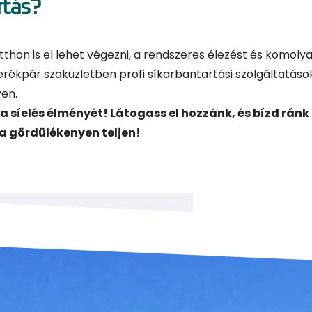
rtás?
tthon is el lehet végezni, a rendszeres élezést és komoly
rékpár szaküzletben profi síkarbantartási szolgáltatások
yen.
a síelés élményét! Látogass el hozzánk, és bízd ránk
a gördülékenyen teljen!