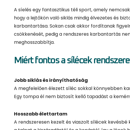
A síelés egy fantasztikus téli sport, amely nemcs
hogy a lejtőkön való siklás mindig élvezetes és bi
karbantartása. Sokan csak akkor fordítanak figyelm
csökkenését, pedig a rendszeres karbantartás nemc
meghosszabbítja.
Miért fontos a sílécek rendszer
Jobb siklás és irányíthatóság
A megfelelően élezett síléc sokkal könnyebben ka
Egy tompa él nem biztosít kellő tapadást a kemény
Hosszabb élettartam
A rendszeresen kezelt és viaszolt sílécek kevésbé 
a talpat a kiszáradástól és a kopástól, így a lécek