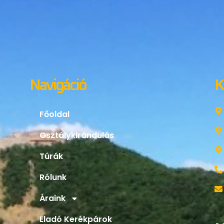
Navigáció
K
Főoldal
Osztálykirándulás
Túrák
Rólunk
Áraink
Eladó Kerékpárok