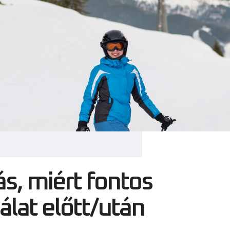
s, miért fontos
lat előtt/után