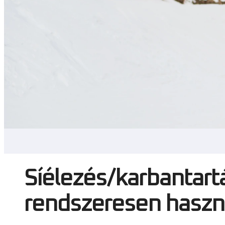
Síélezés/karbantartá
rendszeresen haszná