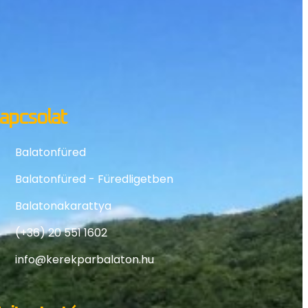
apcsolat
Balatonfüred
Balatonfüred - Füredligetben
Balatonakarattya
(+36) 20 551 1602
info@kerekparbalaton.hu