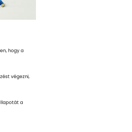
ken, hogy a
zést végezni,
állapotát a