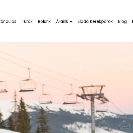
rándulás
Túrák
Rólunk
Áraink
Eladó Kerékpárok
Blog