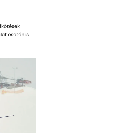
síkötések
lat esetén is