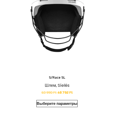
S/Race SL
Шлем
,
Síelés
60 990
Ft
48 792
Ft
Выберите параметры