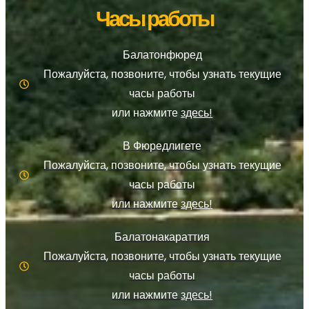
Часы работы
Балатонфюред
Пожалуйста, позвоните, чтобы узнать текущие
часы работы
или нажмите
здесь!
В Фюредлигете
Пожалуйста, позвоните, чтобы узнать текущие
часы работы
или нажмите
здесь!
Балатонакараттия
Пожалуйста, позвоните, чтобы узнать текущие
часы работы
или нажмите
здесь!