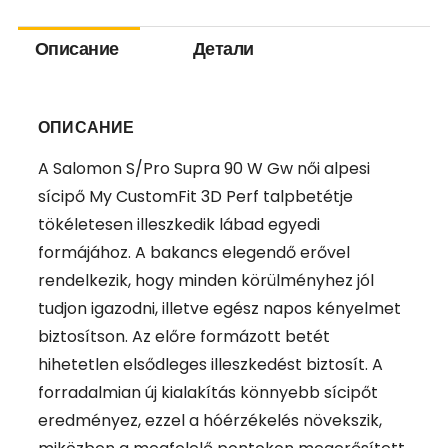
Описание
Детали
ОПИСАНИЕ
A Salomon S/Pro Supra 90 W Gw női alpesi
sícipő My CustomFit 3D Perf talpbetétje
tökéletesen illeszkedik lábad egyedi
formájához. A bakancs elegendő erővel
rendelkezik, hogy minden körülményhez jól
tudjon igazodni, illetve egész napos kényelmet
biztosítson. Az előre formázott betét
hihetetlen elsődleges illeszkedést biztosít. A
forradalmian új kialakítás könnyebb sícipőt
eredményez, ezzel a hóérzékelés növekszik,