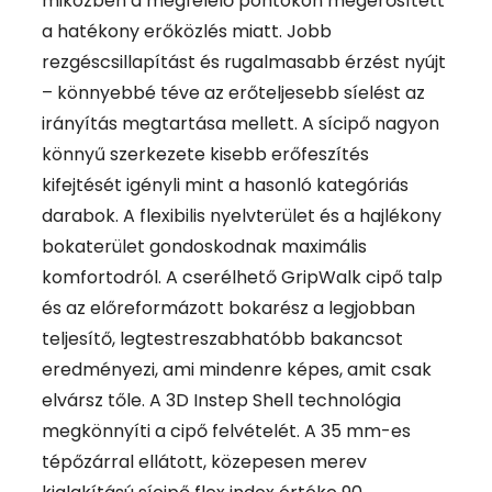
miközben a megfelelő pontokon megerősített
a hatékony erőközlés miatt. Jobb
rezgéscsillapítást és rugalmasabb érzést nyújt
– könnyebbé téve az erőteljesebb síelést az
irányítás megtartása mellett. A sícipő nagyon
könnyű szerkezete kisebb erőfeszítés
kifejtését igényli mint a hasonló kategóriás
darabok. A flexibilis nyelvterület és a hajlékony
bokaterület gondoskodnak maximális
komfortodról. A cserélhető GripWalk cipő talp
és az előreformázott bokarész a legjobban
teljesítő, legtestreszabhatóbb bakancsot
eredményezi, ami mindenre képes, amit csak
elvársz tőle. A 3D Instep Shell technológia
megkönnyíti a cipő felvételét. A 35 mm-es
tépőzárral ellátott, közepesen merev