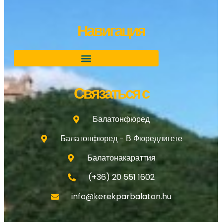
Навигация
Связаться с
Балатонфюред
Балатонфюред - В Фюредлигете
Балатонакараттия
(+36) 20 551 1602
info@kerekparbalaton.hu