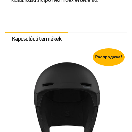
kialakítású sícipő flex index értéke 90.
Kapcsolódó termékek
Распродажа!