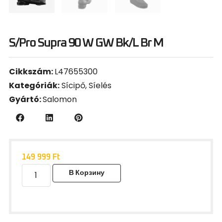
S/Pro Supra 90 W GW Bk/L Br M
Cikkszám:
L47655300
Kategóriák:
Sícipő
,
Síelés
Gyártó:
Salomon
149 999
Ft
В Корзину