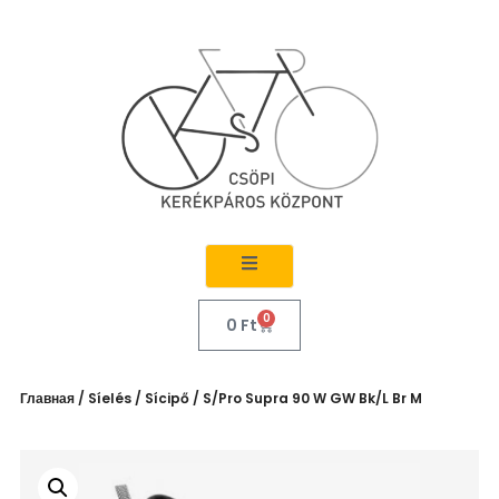
0
0
Ft
Главная
/
Síelés
/
Sícipő
/ S/Pro Supra 90 W GW Bk/L Br M