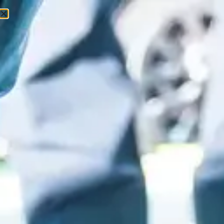
0
0
Ft
Главная
/
Rekreáció
/
Ролик
/ Racer Pro
Распродажа!