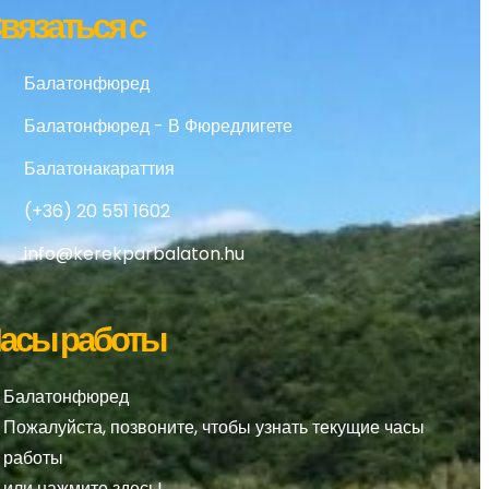
вязаться с
Балатонфюред
Балатонфюред - В Фюредлигете
Балатонакараттия
(+36) 20 551 1602
info@kerekparbalaton.hu
асы работы
Балатонфюред
Пожалуйста, позвоните, чтобы узнать текущие часы
работы
или нажмите
здесь!