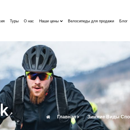
сия
Туры
О нас
Наши цены
Велосипеды для продажи
Блог
ok
Главная
Зимние Виды Спо