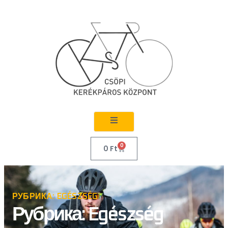
0
0
Ft
РУБРИКА: EGÉSZSÉG
Рубрика: Egészség