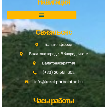
Навигация
Связаться с
Балатонфюред
Балатонфюред - В Фюредлигете
Балатонакараттия
(+36) 20 551 1602
info@kerekparbalaton.hu
Часы работы